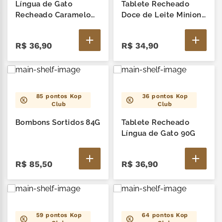
zero lactose
7
º
Língua de Gato
Tablete Recheado
Recheado Caramelo
Doce de Leite Minions
café
8
º
85G
90G
R$
36
,
90
R$
34
,
90
cereja
9
º
trufas
10
º
85
pontos Kop
36
pontos Kop
Club
Club
Bombons Sortidos 84G
Tablete Recheado
Língua de Gato 90G
R$
85
,
50
R$
36
,
90
59
pontos Kop
64
pontos Kop