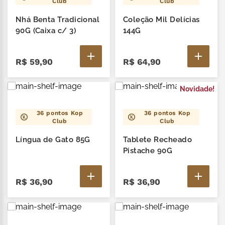
Club
Club
Nhá Benta Tradicional
Coleção Mil Delícias
90G (Caixa c/ 3)
144G
R$
59
,
90
R$
64
,
90
Novidade!
36
pontos Kop
36
pontos Kop
Club
Club
Língua de Gato 85G
Tablete Recheado
Pistache 90G
R$
36
,
90
R$
36
,
90