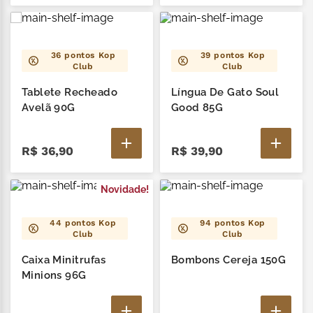
36
pontos Kop
39
pontos Kop
Club
Club
Tablete Recheado
Língua De Gato Soul
Avelã 90G
Good 85G
R$
36
,
90
R$
39
,
90
Novidade!
44
pontos Kop
94
pontos Kop
Club
Club
Caixa Minitrufas
Bombons Cereja 150G
Minions 96G