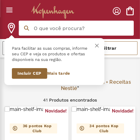
O que você procura?
Termos mais buscados
Mais vendidos
Filtrar
Para facilitar as suas compras, informe
seu CEP e veja os produtos e ofertas
disponíveis na sua região.
língua gato
1
º
Kopenhagen + Receitas Nestlé
Incluir CEP
Mais tarde
zero açucar
2
º
Kopenhagen + Receitas
kopenhagen
Nestlé
3
º
41
Produtos
trufa
4
º
Novidade!
Novidade!
kit
5
º
36
pontos Kop
34
pontos Kop
nhá benta kopenhagen
6
º
Club
Club