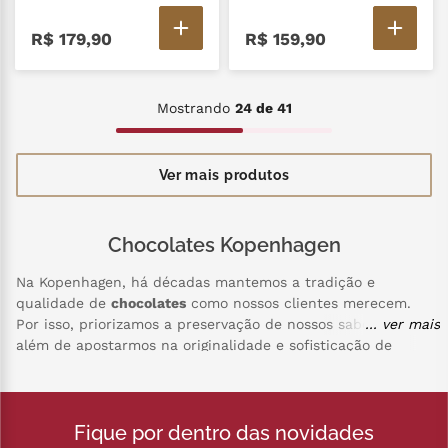
R$
179
,
90
R$
159
,
90
Mostrando
24 de 41
Chocolates Kopenhagen
Na Kopenhagen, há décadas mantemos a tradição e
qualidade de
chocolates
como nossos clientes merecem.
Por isso, priorizamos a preservação de nossos sabores,
... ver mais
além de apostarmos na originalidade e sofisticação de
nossos produtos. Nossos chocolates são cuidadosamente
selecionados e produzidos, com o objetivo de oferecer
experiências únicas a cada mordida. Para isso, temos uma
Fique por dentro das novidades
ampla variedade de opções para que você aproveite cada