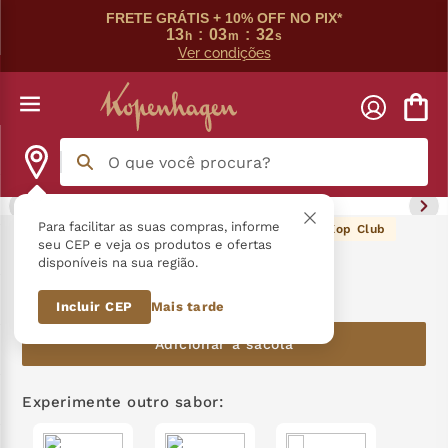
FRETE GRÁTIS + 10% OFF NO PIX*
13
:
03
:
32
h
m
s
Ver condições
O que você procura?
Termos mais buscados
Para facilitar as suas compras, informe
36
pontos Kop Club
Crocantinho 80G
seu CEP e veja os produtos e ofertas
disponíveis na sua região.
língua gato
1
º
R$
36
,
90
Incluir CEP
Mais tarde
zero açucar
2
º
Adicionar à sacola
kopenhagen
3
º
trufa
4
º
Experimente outro sabor:
kit
5
º