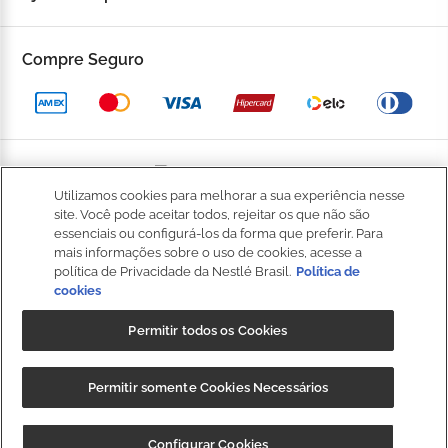
Fale Conosco
Trocas e devoluções
Compre Seguro
Trabalhe Conosco
Política de Privacidade
Kop to Company
Política de Promocional
Nossas Lojas
Política de Pagamento
Utilizamos cookies para melhorar a sua experiência nesse
Catálogo Completo
BOM
site. Você pode aceitar todos, rejeitar os que não são
Política de Entrega
essenciais ou configurá-los da forma que preferir. Para
Seja um Franqueado
mais informações sobre o uso de cookies, acesse a
Política de Cookies
política de Privacidade da Nestlé Brasil.
Política de
cookies
Fale
Kop Club
Dúvidas Frequentes
Conosco
Permitir todos os Cookies
Regulamento Kop Club
Política de qualidade e segurança dos alimentos
NIBS PARTICIPAÇÕES S.A, (“CRM”), sociedade anônima, com sede na
Regulamento Café Fidelidade
Permitir somente Cookies Necessários
Regulamento Convide e Ganhe
Rod. Fernão Dias, s/n, km 925,6, 1º andar, Sala 3, Roseira,
Extrema/MG, CEP 37640-000, e inscrita no CNPJ/MF sob o nº
Governança Corporativa
CUPOM: "
BAIXEOAPP
" 20%OFF + Frete
Baixar
Configurar Cookies
35.539.362/0001-30, detentora da marca Kopenhagen.