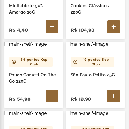
Minitablete 50%
Cookies Clássicos
Amargo 10G
220G
R$
4
,
40
R$
104
,
90
54
pontos Kop
19
pontos Kop
Club
Club
Pouch Canutti On The
São Paulo Palito 25G
Go 120G
R$
54
,
90
R$
19
,
90
54
pontos Kop
50
pontos Kop