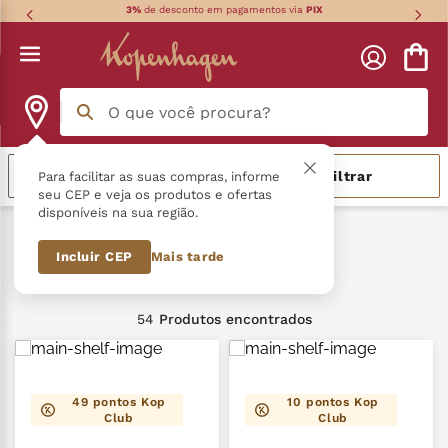
3%
de desconto em pagamentos via
PIX
O que você procura?
Termos mais buscados
Relevância
Filtrar
Para facilitar as suas compras, informe
seu CEP e veja os produtos e ofertas
disponíveis na sua região.
língua gato
1
º
Cafés
Incluir CEP
Mais tarde
zero açucar
2
º
Cafés
kopenhagen
3
º
54
Produtos
trufa
4
º
nhá benta kopenhagen
5
º
49
pontos Kop
10
pontos Kop
Club
Club
kit
6
º