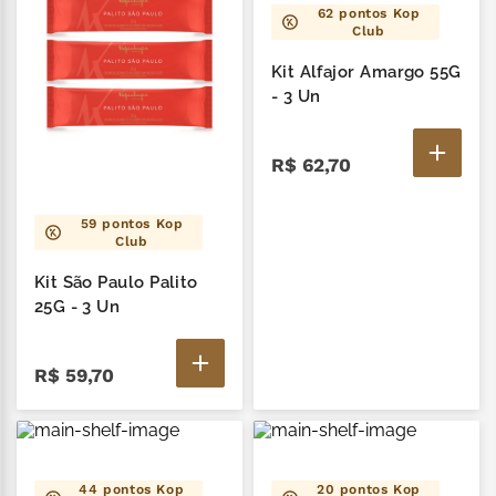
62
pontos Kop
Club
Kit Alfajor Amargo 55G
- 3 Un
R$
62
,
70
59
pontos Kop
Club
Kit São Paulo Palito
25G - 3 Un
R$
59
,
70
44
pontos Kop
20
pontos Kop