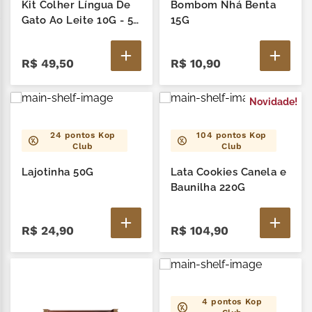
Kit Colher Língua De
Bombom Nhá Benta
zero lactose
7
º
Gato Ao Leite 10G - 5
15G
Un
café
8
º
R$
49
,
50
R$
10
,
90
mil delícia
9
º
Novidade!
trufas
10
º
24
pontos Kop
104
pontos Kop
Club
Club
Lajotinha 50G
Lata Cookies Canela e
Baunilha 220G
R$
24
,
90
R$
104
,
90
4
pontos Kop