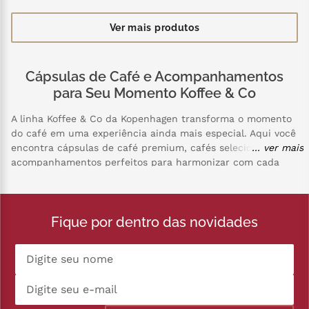
Cápsulas de Café e Acompanhamentos
para Seu Momento Koffee & Co
A linha Koffee & Co da Kopenhagen transforma o momento
do café em uma experiência ainda mais especial. Aqui você
encontra cápsulas de café premium, cafés selecionados e
... ver mais
acompanhamentos perfeitos para harmonizar com cada
xícara, como chocolates finos, wafers, biscoitos e outras
delícias que combinam com diferentes perfis de paladar. A
linha reúne opções para quem busca praticidade no dia a
Fique por dentro das novidades
dia sem abrir mão da qualidade e do sabor.
Seja para começar a manhã, fazer uma pausa durante o
trabalho ou receber visitas, os produtos Koffee & Co
oferecem uma experiência completa para os amantes de
café. Explore cápsulas compatíveis com as principais
máquinas, cafés com diferentes intensidades e