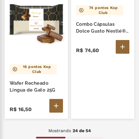
74
pontos Kop
Club
Combo Cápsulas
Dolce Gusto Nestlé®
Cappucino + Canudo
Wafer Chokonut Forno
R$
74
,
60
K
16
pontos Kop
Club
Wafer Recheado
Língua de Gato 25G
R$
16
,
50
Mostrando
24 de 54