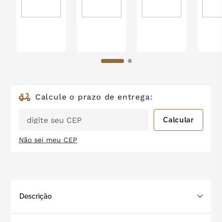
zero lactose
7
º
café
8
º
mil delícia
9
º
trufas
10
º
Não sei meu CEP
Descrição