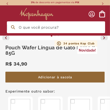
3%
de desconto em pagamentos via
PIX
O que você procura?
Termos mais buscados
34
pontos Kop Club
Pouch Wafer Língua de Gato Forno K
Novidade!
85G
língua gato
1
º
R$
34
,
90
zero açucar
2
º
kopenhagen
3
º
Adicionar à sacola
trufa
4
º
Experimente outro sabor:
nhá benta kopenhagen
5
º
kit
6
º