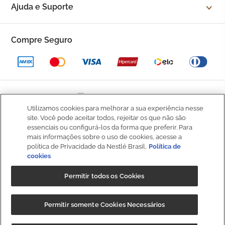
Ajuda e Suporte
Fale Conosco
Trocas e devoluções
Compre Seguro
Trabalhe Conosco
Política de Privacidade
Kop to Company
Política de Promocional
Nossas Lojas
Política de Pagamento
Utilizamos cookies para melhorar a sua experiência nesse
Catálogo Completo
BOM
site. Você pode aceitar todos, rejeitar os que não são
Política de Entrega
essenciais ou configurá-los da forma que preferir. Para
Seja um Franqueado
mais informações sobre o uso de cookies, acesse a
Política de Cookies
política de Privacidade da Nestlé Brasil.
Política de
cookies
Fale
Kop Club
Dúvidas Frequentes
Conosco
Permitir todos os Cookies
Regulamento Kop Club
Política de qualidade e segurança dos alimentos
NIBS PARTICIPAÇÕES S.A, (“CRM”), sociedade anônima, com sede na
Regulamento Café Fidelidade
Permitir somente Cookies Necessários
Regulamento Convide e Ganhe
Rod. Fernão Dias, s/n, km 925,6, 1º andar, Sala 3, Roseira,
Extrema/MG, CEP 37640-000, e inscrita no CNPJ/MF sob o nº