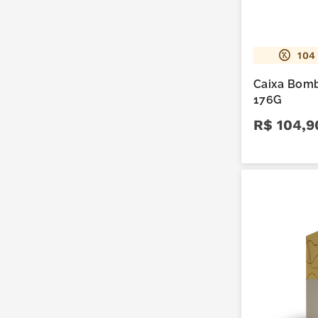
104
Caixa Bombons Deg
176G
R$
104
,
9