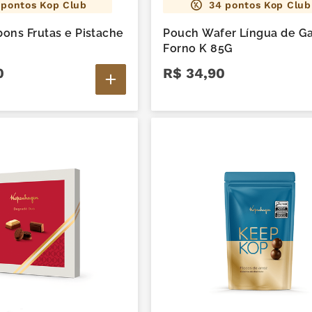
pontos Kop Club
34
pontos Kop Club
ons Frutas e Pistache
Pouch Wafer Língua de G
Forno K 85G
0
R$
34
,
90