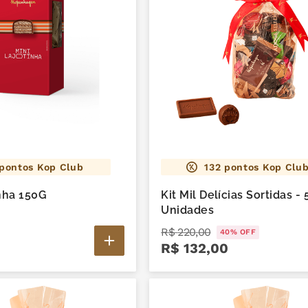
pontos Kop Club
132
pontos Kop Clu
inha 150G
Kit Mil Delícias Sortidas - 50
Unidades
R$
220
,
00
40%
OFF
R$
132
,
00