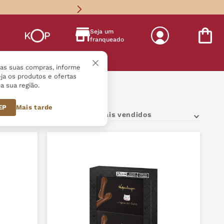
Seja um
franqueado
s
r as suas compras, informe
ja os produtos e ofertas
a sua região.
 compartilhar
CEP
Mais tarde
Mais vendidos