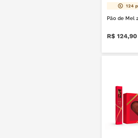
124
p
Pão de Mel 
R$
124
,
90