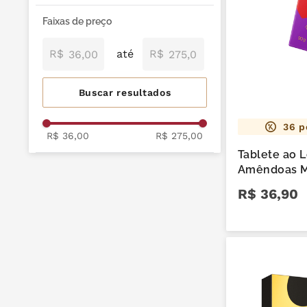
mil delícia
9
º
Soul Good
Amargo
Para o seu amor
Faixas de preço
cereja
Presentes
10
º
Branco
Para seus amigos
R$
R$
Tabletes
Zero Açúcar e Zero
Para a família
Lactose
Para colegas do trabalho
Recheio de Frutas
36
p
Crocantes e Nuts
R$ 36,00
R$ 275,00
Tablete ao 
Maciços
Amêndoas M
Recheados
R$
36
,
90
Alcoólicos