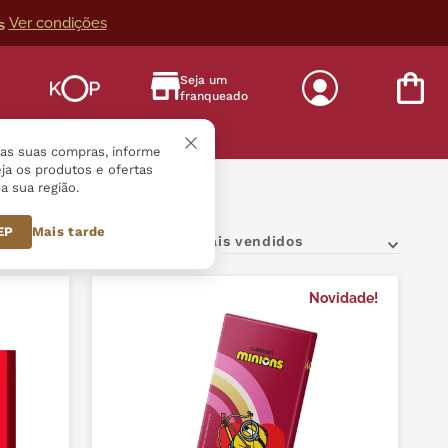
Ver condições
s
Seja um
franqueado
s
r as suas compras, informe
ja os produtos e ofertas
a sua região.
CEP
Mais tarde
Mais vendidos
Novidade!