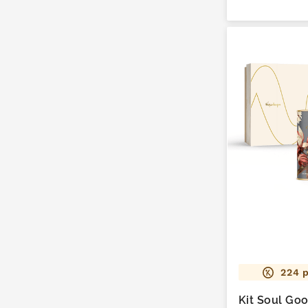
224
p
Kit Soul Go