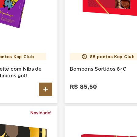
ontos Kop Club
85
pontos Kop Club
Leite com Nibs de
Bombons Sortidos 84G
inions 90G
R$
85
,
50
Novidade!