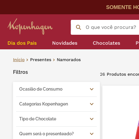
SOMENTE HO
Termos mais buscados
O que você procura?
língua gato
1
º
Dia dos Pais
Novidades
Chocolates
P
zero açucar
2
º
Para acompanhar seu café
Bombom e caixas de bombom
kopenhagen
3
º
Presentes
Namorados
Filtros
trufa
4
º
26
Produtos
kit
5
º
Ocasião de Consumo
nhá benta kopenhagen
6
º
Acompanhamentos de
Categorias Kopenhagen
Cafeteria
zero lactose
7
º
Clássicos
Tipo de Chocolate
Caixas de Presentes
café
8
º
Cafeteria
Ao Leite
Kits, Combos e Cestas
Quem será o presenteado?