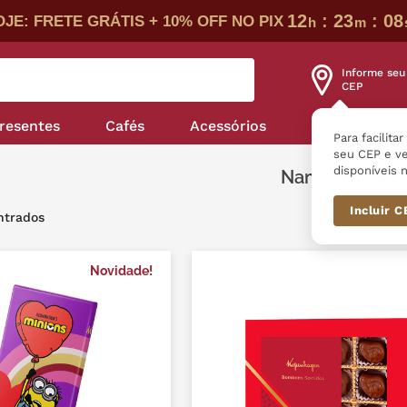
12
:
23
:
07
JE: FRETE GRÁTIS + 10% OFF NO PIX
h
m
Informe seu
CEP
resentes
Cafés
Acessórios
Nossas linha
Para facilita
seu CEP e ve
disponíveis n
Namorados
Incluir 
Novidade!