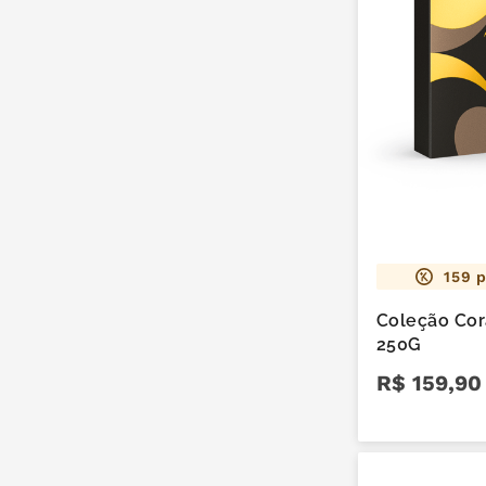
159
p
Coleção Cor
250G
R$
159
,
90