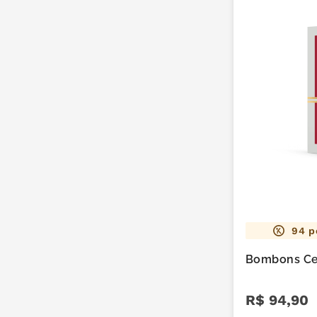
94
p
Bombons Ce
R$
94
,
90