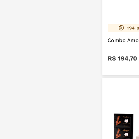
194
p
Combo Amor
R$
194
,
70