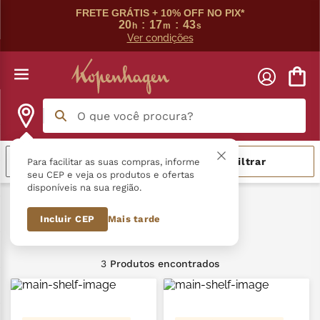
FRETE GRÁTIS + 10% OFF NO PIX*
20
:
17
:
43
h
m
s
Ver condições
O que você procura?
Termos mais buscados
Relevância
Filtrar
Para facilitar as suas compras, informe
seu CEP e veja os produtos e ofertas
disponíveis na sua região.
língua gato
1
º
Soul Good
Comer de colher
Incluir CEP
Mais tarde
zero açucar
2
º
Comer de colher
kopenhagen
3
º
3
Produtos
trufa
4
º
kit
5
º