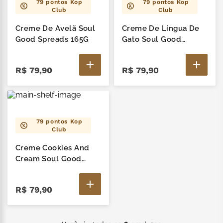
79
pontos Kop
79
pontos Kop
Club
Club
nhá benta kopenhagen
6
º
Creme De Avelã Soul
Creme De Língua De
zero lactose
7
º
Good Spreads 165G
Gato Soul Good
Spreads 165G
café
8
º
R$
79
,
90
R$
79
,
90
mil delícia
9
º
cereja
10
º
79
pontos Kop
Club
Creme Cookies And
Cream Soul Good
Spreads 165G
R$
79
,
90