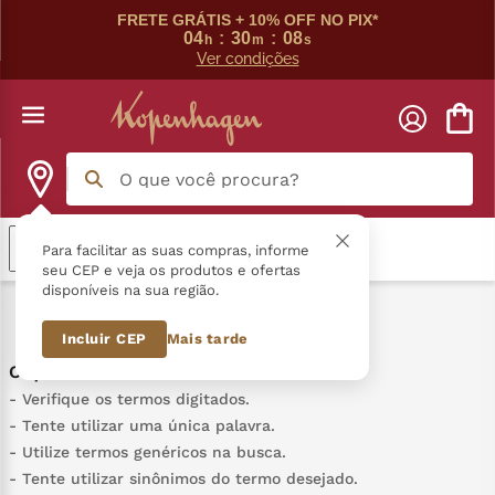
FRETE GRÁTIS + 10% OFF NO PIX*
04
:
30
:
08
h
m
s
Ver condições
O que você procura?
Termos mais buscados
Relevância
Para facilitar as suas compras, informe
seu CEP e veja os produtos e ofertas
disponíveis na sua região.
língua gato
1
º
0
Produto
Incluir CEP
Mais tarde
zero açucar
2
º
kopenhagen
3
º
Verifique os termos digitados.
Tente utilizar uma única palavra.
trufa
4
º
Utilize termos genéricos na busca.
Tente utilizar sinônimos do termo desejado.
kit
5
º