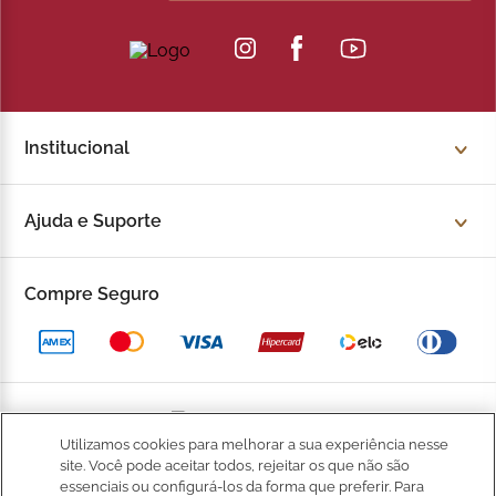
combinações que unem a tradição da Kopenhagen ao
universo dos cafés especiais e aproveite uma seleção
pensada para quem valoriza sabor, conveniência e
sofisticação.
Chocolates da Kopenhagen classe A
Institucional
Sobre a Kopenhagen
Ajuda e Suporte
Fale Conosco
Trocas e devoluções
Compre Seguro
Trabalhe Conosco
Política de Privacidade
Kop to Company
Política de Promocional
Nossas Lojas
Política de Pagamento
Utilizamos cookies para melhorar a sua experiência nesse
Catálogo Completo
BOM
site. Você pode aceitar todos, rejeitar os que não são
Política de Entrega
essenciais ou configurá-los da forma que preferir. Para