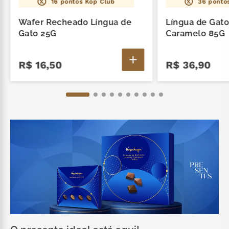
16
pontos Kop Club
36
pontos
Wafer Recheado Língua de
Língua de Gat
Gato 25G
Caramelo 85G
R$
16
,
50
R$
36
,
90