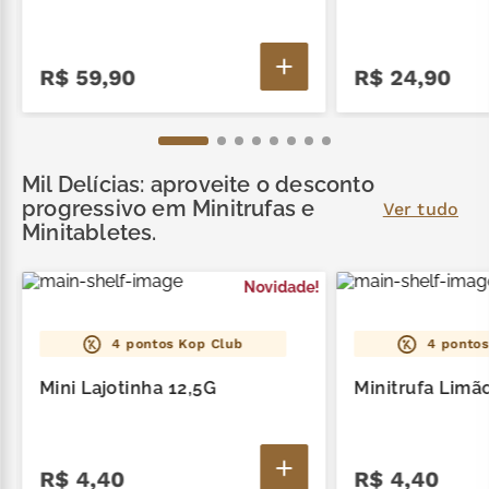
R$
59
,
90
R$
24
,
90
Mil Delícias: aproveite o desconto
progressivo em Minitrufas e
Ver tudo
Minitabletes.
Novidade!
4
pontos Kop Club
4
pontos
Mini Lajotinha 12,5G
Minitrufa Limão
R$
4
,
40
R$
4
,
40