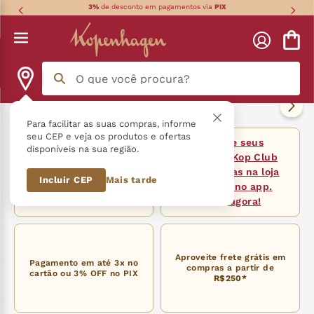
3%
de desconto em pagamentos via
PIX
O que você procura?
Termos mais buscados
Para facilitar as suas compras, informe
seu CEP e veja os produtos e ofertas
Resgate seus
disponíveis na sua região.
língua gato
1
º
Receba no
MESMO
produtos Kop Club
DIA
com a entrega
em compras na loja
Incluir CEP
Mais tarde
zero açucar
2
º
Superexpressa*
física ou no app.
Baixe agora!
kopenhagen
3
º
trufa
4
º
Aproveite frete grátis em
Pagamento em até 3x no
compras a partir de
nhá benta kopenhagen
5
º
cartão ou 3% OFF no PIX
R$250*
zero lactose
6
º