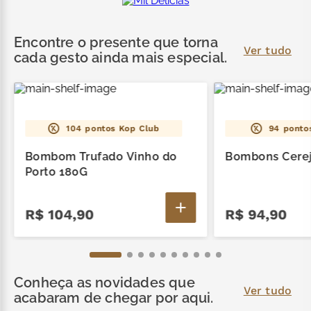
Encontre o presente que torna
Ver tudo
cada gesto ainda mais especial.
104
pontos Kop Club
94
ponto
Bombom Trufado Vinho do
Bombons Cerej
Porto 180G
R$
104
,
90
R$
94
,
90
Conheça as novidades que
Ver tudo
acabaram de chegar por aqui.