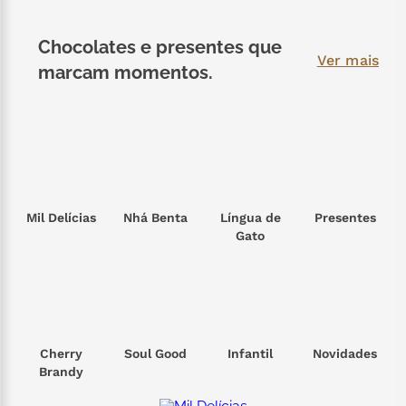
kit
7
º
Chocolates e presentes que
Ver mais
mil delícia
8
º
marcam momentos.
café
9
º
trufas
10
º
Mil Delícias
Nhá Benta
Língua de
Presentes
Gato
Cherry
Soul Good
Infantil
Novidades
Brandy