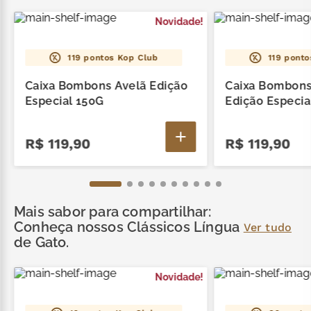
!
Novidade!
119
pontos Kop Club
119
ponto
Caixa Bombons Avelã Edição
Caixa Bombons
Especial 150G
Edição Especia
R$
119
,
90
R$
119
,
90
Mais sabor para compartilhar:
Conheça nossos Clássicos Língua
Ver tudo
de Gato.
!
Novidade!