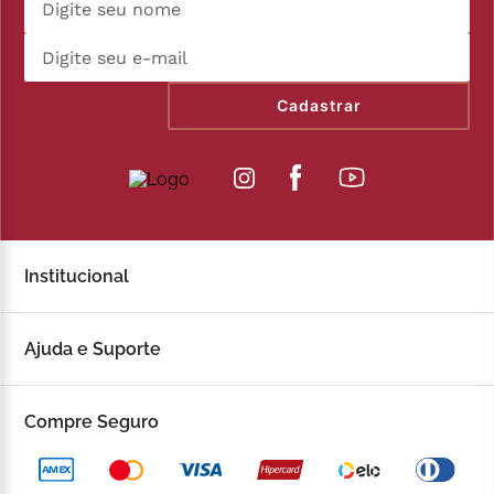
Cadastrar
Institucional
Sobre a Kopenhagen
Ajuda e Suporte
Fale Conosco
Trocas e devoluções
Compre Seguro
Trabalhe Conosco
Política de Privacidade
Kop to Company