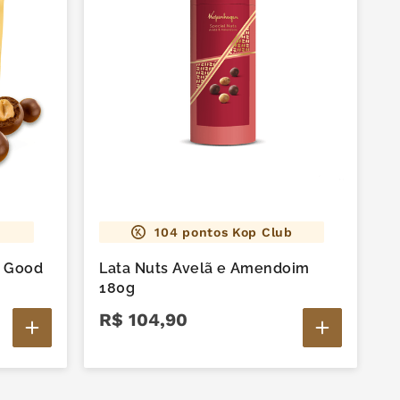
104
pontos Kop Club
 Good
Lata Nuts Avelã e Amendoim
180g
R$
104
,
90