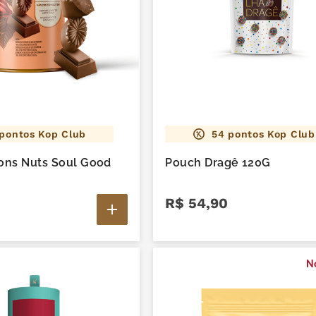
pontos Kop Club
54
pontos Kop Club
ons Nuts Soul Good
Pouch Dragê 120G
R$
54
,
90
N