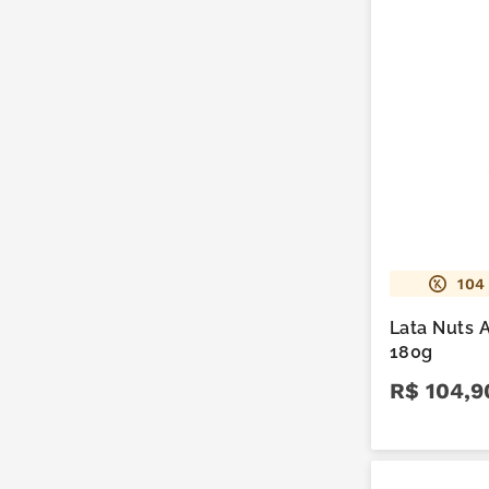
104
Lata Nuts
180g
R$
104
,
9