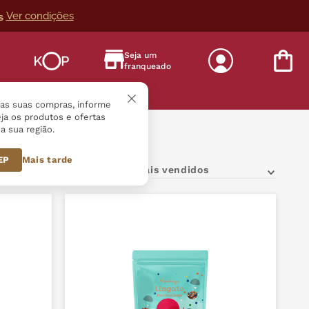
Ver condições
s
Seja um
franqueado
s
r as suas compras, informe
ja os produtos e ofertas
a sua região.
geados e Nuts
CEP
Mais tarde
Mais vendidos