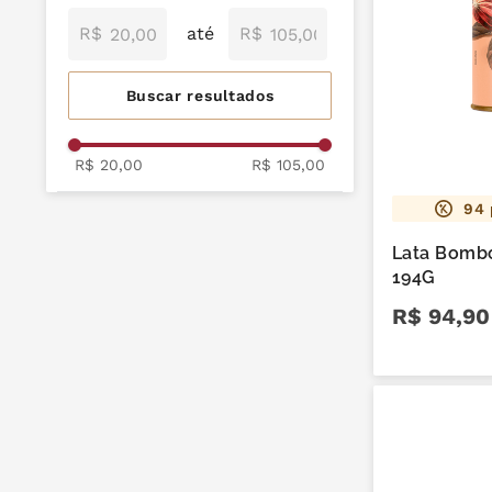
mil delícia
9
º
dia
Infantis
Branco
R$
R$
cereja
10
º
Zero Açúcar e Zero
Lactose
Maciços
R$ 20,00
R$ 105,00
94
Lata Bomb
194G
R$
94
,
90