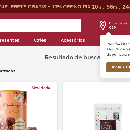
10
:
56
:
23
JE: FRETE GRÁTIS + 10% OFF NO PIX
h
m
Informe seu
CEP
resentes
Cafés
Acessórios
Nossas linha
Para facilita
seu CEP e ve
disponíveis n
Dra
Incluir 
Novidade!