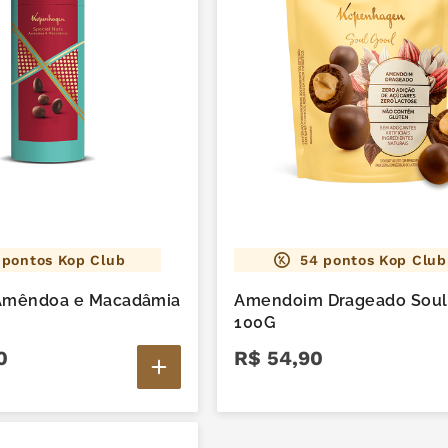
pontos Kop Club
54
pontos Kop Club
 Amêndoa e Macadâmia
Amendoim Drageado Soul
100G
0
R$
54
,
90