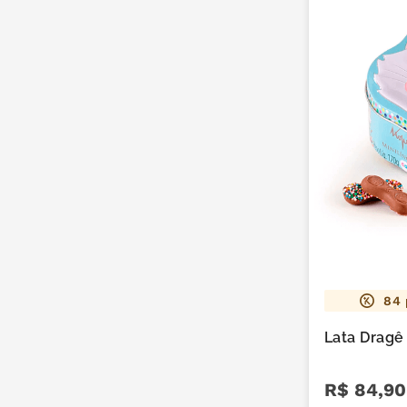
84
Lata Dragê
R$
84
,
90