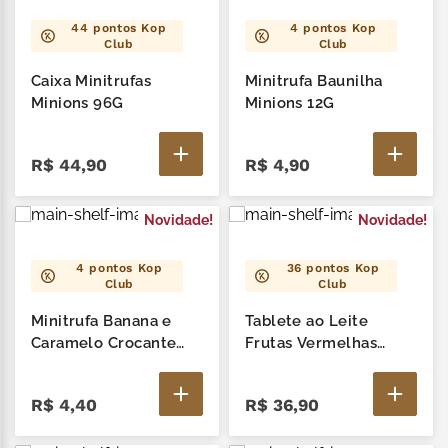
44
pontos Kop
4
pontos Kop
Club
Club
Caixa Minitrufas
Minitrufa Baunilha
Minions 96G
Minions 12G
R$
44
,
90
R$
4
,
90
Novidade!
Novidade!
4
pontos Kop
36
pontos Kop
Club
Club
Minitrufa Banana e
Tablete ao Leite
Caramelo Crocante
Frutas Vermelhas
Minions 12G
Minions 90G
R$
4
,
40
R$
36
,
90