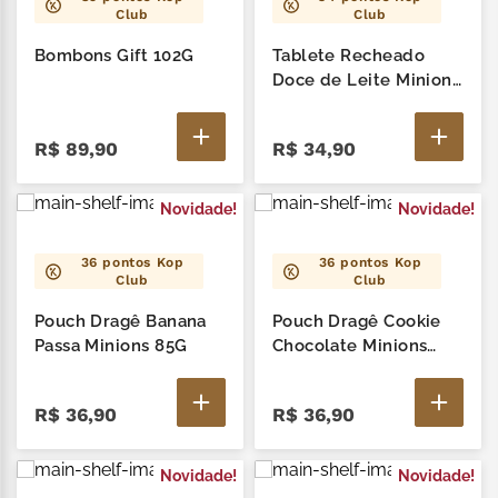
Club
Club
Bombons Gift 102G
Tablete Recheado
Doce de Leite Minions
90G
R$
89
,
90
R$
34
,
90
Novidade!
Novidade!
36
pontos Kop
36
pontos Kop
Club
Club
Pouch Dragê Banana
Pouch Dragê Cookie
Passa Minions 85G
Chocolate Minions
85G
R$
36
,
90
R$
36
,
90
Novidade!
Novidade!