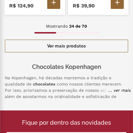
R$
124
,
90
R$
39
,
90
Mostrando
24 de 70
Chocolates Kopenhagen
Na Kopenhagen, há décadas mantemos a tradição e
qualidade de
chocolates
como nossos clientes merecem.
Por isso, priorizamos a preservação de nossos sabores,
... ver mais
além de apostarmos na originalidade e sofisticação de
nossos produtos. Nossos chocolates são cuidadosamente
selecionados e produzidos, com o objetivo de oferecer
experiências únicas a cada mordida. Para isso, temos uma
Fique por dentro das novidades
ampla variedade de opções para que você aproveite cada
momento. Acreditamos que, ao trabalharmos empenhados