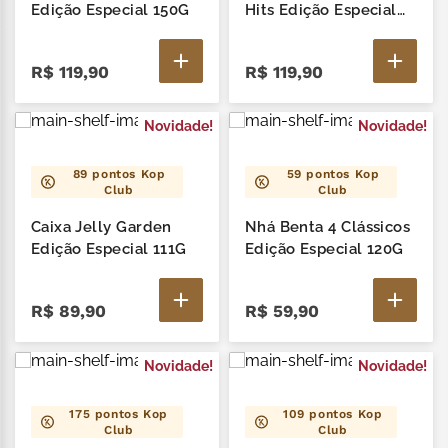
zero lactose
7
º
Edição Especial 150G
Hits Edição Especial
144G
café
8
º
R$
119
,
90
R$
119
,
90
cereja
9
º
Novidade!
Novidade!
trufas
10
º
89
pontos Kop
59
pontos Kop
Club
Club
Caixa Jelly Garden
Nhá Benta 4 Clássicos
Edição Especial 111G
Edição Especial 120G
R$
89
,
90
R$
59
,
90
Novidade!
Novidade!
175
pontos Kop
109
pontos Kop
Club
Club