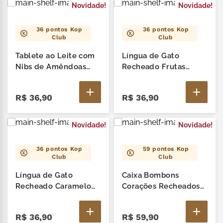
Novidade!
Novidade!
36
pontos Kop
36
pontos Kop
Club
Club
Tablete ao Leite com
Língua de Gato
Nibs de Amêndoas
Recheado Frutas
Minions 90G
Vermelhas 85G
R$
36
,
90
R$
36
,
90
Novidade!
Novidade!
36
pontos Kop
59
pontos Kop
Club
Club
Língua de Gato
Caixa Bombons
Recheado Caramelo
Corações Recheados
85G
92G
R$
36
,
90
R$
59
,
90