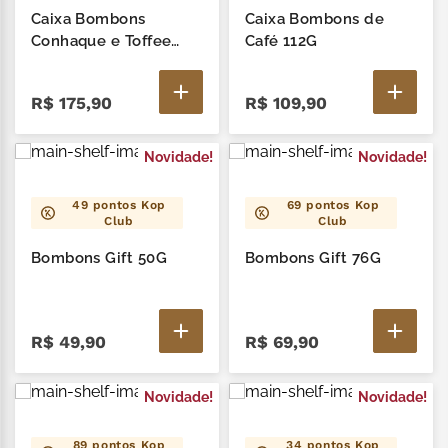
Caixa Bombons
Caixa Bombons de
Conhaque e Toffee
Café 112G
288G
R$
175
,
90
R$
109
,
90
Novidade!
Novidade!
49
pontos Kop
69
pontos Kop
Club
Club
Bombons Gift 50G
Bombons Gift 76G
R$
49
,
90
R$
69
,
90
Novidade!
Novidade!
89
pontos Kop
34
pontos Kop