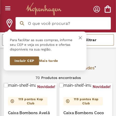
O que você procura?
Termos mais buscados
Relevância
Filtrar
Para facilitar as suas compras, informe
seu CEP e veja os produtos e ofertas
disponíveis na sua região.
língua gato
1
º
Novidades
Incluir CEP
Mais tarde
zero açucar
2
º
Novidades
kopenhagen
3
º
70
Produtos
trufa
4
º
Novidade!
Novidade!
kit
5
º
119
pontos Kop
119
pontos Kop
Club
Club
nhá benta kopenhagen
6
º
Caixa Bombons Avelã
Caixa Bombons Coco