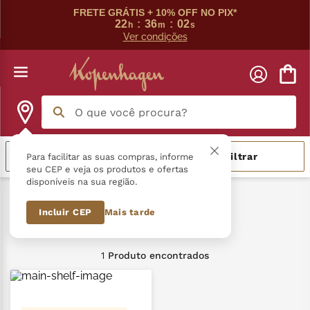
FRETE GRÁTIS + 10% OFF NO PIX*
22
:
36
:
02
h
m
s
Ver condições
O que você procura?
Termos mais buscados
Relevância
Filtrar
Para facilitar as suas compras, informe
seu CEP e veja os produtos e ofertas
disponíveis na sua região.
língua gato
1
º
Clássicos
Bala Leite
Incluir CEP
Mais tarde
zero açucar
2
º
Bala Leite
kopenhagen
3
º
1
Produto
trufa
4
º
kit
5
º