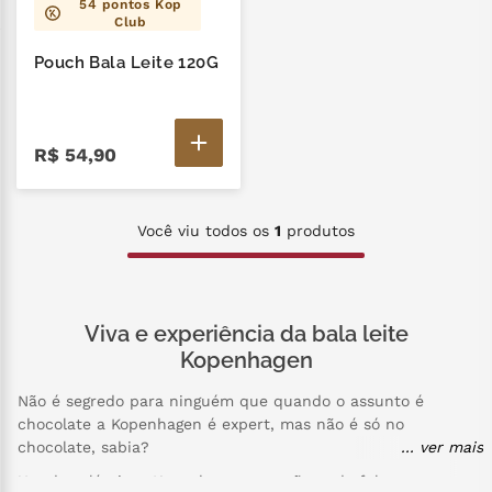
54
pontos Kop
Club
nhá benta kopenhagen
6
º
Pouch Bala Leite 120G
zero lactose
7
º
café
8
º
R$
54
,
90
mil delícia
9
º
cereja
10
º
Você viu todos os
1
produtos
Viva e experiência da bala leite
Kopenhagen
Não é segredo para ninguém que quando o assunto é
chocolate a Kopenhagen é expert, mas não é só no
chocolate, sabia?
... ver mais
Um dos clássicos Kopenhagen que não pode faltar na sua