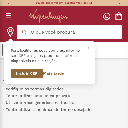
3%
de desconto em pagamentos via
PIX
O que você procura?
Termos mais buscados
Relevância
Para facilitar as suas compras, informe
seu CEP e veja os produtos e ofertas
disponíveis na sua região.
língua gato
1
º
0
Produto
Incluir CEP
Mais tarde
zero açucar
2
º
kopenhagen
3
º
Verifique os termos digitados.
Tente utilizar uma única palavra.
trufa
4
º
Utilize termos genéricos na busca.
Tente utilizar sinônimos do termo desejado.
nhá benta kopenhagen
5
º
zero lactose
6
º