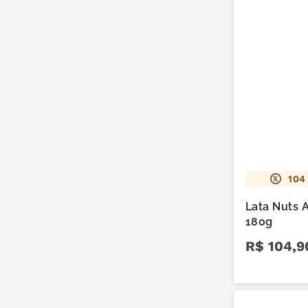
104
Lata Nuts
180g
R$
104
,
9