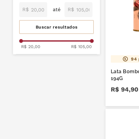
mil delícia
9
º
dia
Infantis
Branco
R$
R$
cereja
10
º
Zero Açúcar e Zero
Lactose
Maciços
R$ 20,00
R$ 105,00
94
Lata Bomb
194G
R$
94
,
90