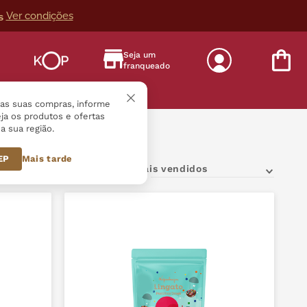
Ver condições
s
Seja um
franqueado
s
r as suas compras, informe
ja os produtos e ofertas
a sua região.
geados e Nuts
CEP
Mais tarde
Mais vendidos