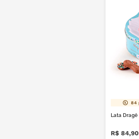
84
Lata Dragê
R$
84
,
90