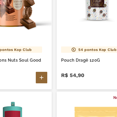
pontos Kop Club
54
pontos Kop Club
ons Nuts Soul Good
Pouch Dragê 120G
R$
54
,
90
N