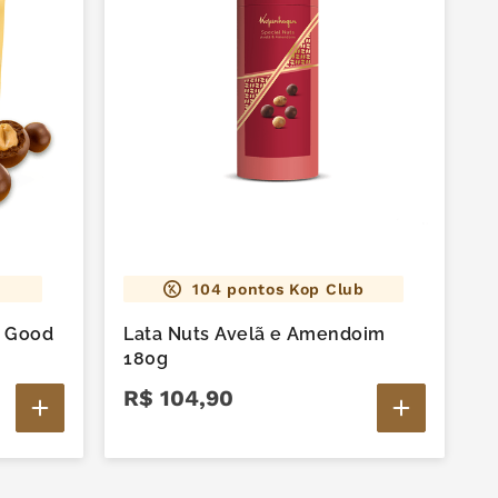
104
pontos Kop Club
 Good
Lata Nuts Avelã e Amendoim
180g
R$
104
,
90