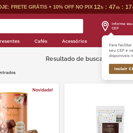
12
:
47
:
16
JE: FRETE GRÁTIS + 10% OFF NO PIX
h
m
Informe seu
CEP
resentes
Cafés
Acessórios
Nossas linha
Para facilita
seu CEP e ve
disponíveis n
Dra
Incluir 
Novidade!