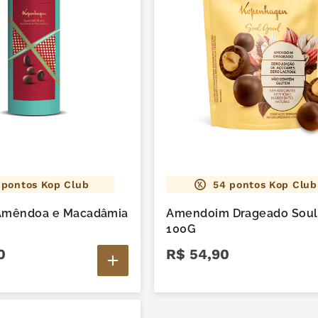
pontos Kop Club
54
pontos Kop Club
 Amêndoa e Macadâmia
Amendoim Drageado Soul
100G
0
R$
54
,
90