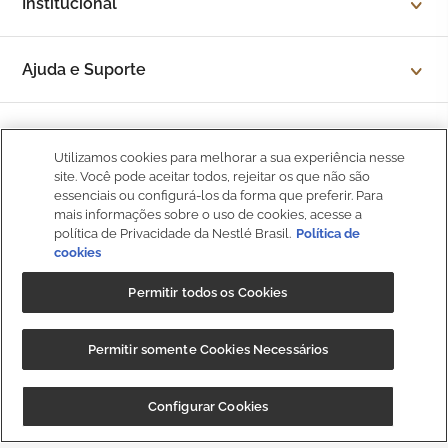
Institucional
Sobre a Kopenhagen
Ajuda e Suporte
Fale Conosco
Trocas e devoluções
Compre Seguro
Trabalhe Conosco
Política de Privacidade
Utilizamos cookies para melhorar a sua experiência nesse
site. Você pode aceitar todos, rejeitar os que não são
Kop to Company
essenciais ou configurá-los da forma que preferir. Para
Política de Promocional
mais informações sobre o uso de cookies, acesse a
Nossas Lojas
política de Privacidade da Nestlé Brasil.
Política de
Política de Pagamento
cookies
Fale
BOM
Catálogo Completo
Conosco
Política de Entrega
Permitir todos os Cookies
Seja um Franqueado
Política de Cookies
Permitir somente Cookies Necessários
Kop Club
Dúvidas Frequentes
CUPOM: "
BAIXEOAPP
" 20%OFF + Frete
Baixar
Configurar Cookies
Grátis
Regulamento Kop Club
NIBS PARTICIPAÇÕES S.A, (“CRM”), sociedade anônima, com sede na
Política de qualidade e segurança dos alimentos
Rod. Fernão Dias, s/n, km 925,6, 1º andar, Sala 3, Roseira,