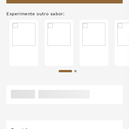
zero lactose
7
º
Experimente outro sabor:
café
8
º
mil delícia
9
º
trufas
10
º