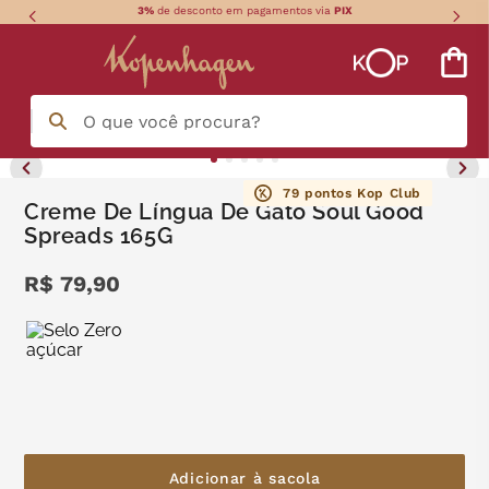
3%
de desconto em pagamentos via
PIX
O que você procura?
Termos mais buscados
79
pontos Kop Club
Creme De Língua De Gato Soul Good
Spreads 165G
língua gato
1
º
R$
79
,
90
zero açucar
2
º
kopenhagen
3
º
trufa
4
º
nhá benta kopenhagen
5
º
kit
6
º
Adicionar à sacola