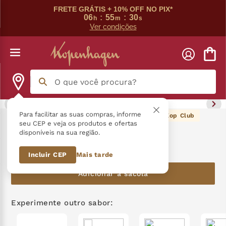
FRETE GRÁTIS + 10% OFF NO PIX*
06
:
55
:
30
h
m
s
Ver condições
O que você procura?
Termos mais buscados
Para facilitar as suas compras, informe
59
pontos Kop Club
Mini Lajotinha 150G
seu CEP e veja os produtos e ofertas
disponíveis na sua região.
língua gato
1
º
R$
59
,
90
Incluir CEP
Mais tarde
zero açucar
2
º
Adicionar à sacola
kopenhagen
3
º
trufa
4
º
Experimente outro sabor:
kit
5
º