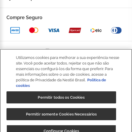
Fale Conosco
Trocas e devoluções
Compre Seguro
Trabalhe Conosco
Política de Privacidade
Kop to Company
Política de Promocional
Nossas Lojas
Política de Pagamento
Utilizamos cookies para melhorar a sua experiência nesse
Catálogo Completo
BOM
site. Você pode aceitar todos, rejeitar os que não são
Política de Entrega
essenciais ou configurá-los da forma que preferir. Para
Seja um Franqueado
mais informações sobre o uso de cookies, acesse a
Política de Cookies
política de Privacidade da Nestlé Brasil.
Política de
cookies
Fale
Kop Club
Dúvidas Frequentes
Conosco
Permitir todos os Cookies
Regulamento Kop Club
Política de qualidade e segurança dos alimentos
NIBS PARTICIPAÇÕES S.A, (“CRM”), sociedade anônima, com sede na
Regulamento Café Fidelidade
Permitir somente Cookies Necessários
Regulamento Convide e Ganhe
Rod. Fernão Dias, s/n, km 925,6, 1º andar, Sala 3, Roseira,
Extrema/MG, CEP 37640-000, e inscrita no CNPJ/MF sob o nº
Governança Corporativa
CUPOM: "
BAIXEOAPP
" 20%OFF + Frete
Baixar
Configurar Cookies
35.539.362/0001-30, detentora da marca Kopenhagen.