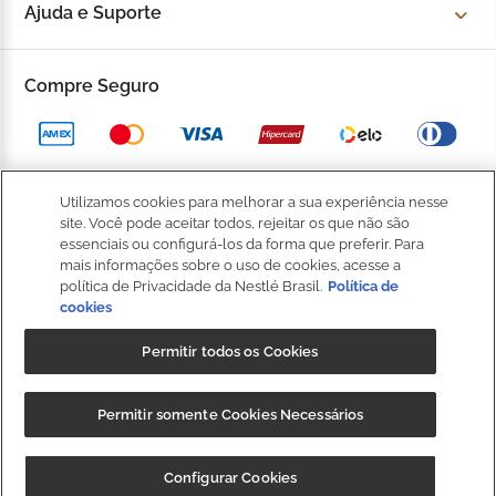
Ajuda e Suporte
Fale Conosco
Trocas e devoluções
Compre Seguro
Trabalhe Conosco
Política de Privacidade
Kop to Company
Política de Promocional
Nossas Lojas
Utilizamos cookies para melhorar a sua experiência nesse
Política de Pagamento
site. Você pode aceitar todos, rejeitar os que não são
BOM
Catálogo Completo
essenciais ou configurá-los da forma que preferir. Para
Política de Entrega
mais informações sobre o uso de cookies, acesse a
política de Privacidade da Nestlé Brasil.
Política de
Seja um Franqueado
cookies
Política de Cookies
Fale
Conosco
Kop Club
Permitir todos os Cookies
Dúvidas Frequentes
Regulamento Kop Club
NIBS PARTICIPAÇÕES S.A, (“CRM”), sociedade anônima, com sede na
Política de qualidade e segurança dos alimentos
Permitir somente Cookies Necessários
Rod. Fernão Dias, s/n, km 925,6, 1º andar, Sala 3, Roseira,
Regulamento Café Fidelidade
Extrema/MG, CEP 37640-000, e inscrita no CNPJ/MF sob o nº
Regulamento Convide e Ganhe
CUPOM: "
BAIXEOAPP
" 20%OFF + Frete
Baixar
Configurar Cookies
35.539.362/0001-30, detentora da marca Kopenhagen.
Grátis