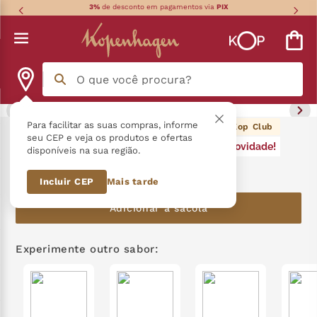
3%
de desconto em pagamentos via
PIX
O que você procura?
Termos mais buscados
Para facilitar as suas compras, informe
49
pontos Kop Club
Cookies de Rum Forno K 80G
seu CEP e veja os produtos e ofertas
Novidade!
disponíveis na sua região.
língua gato
1
º
R$
49
,
90
Incluir CEP
Mais tarde
zero açucar
2
º
Adicionar à sacola
kopenhagen
3
º
trufa
4
º
Experimente outro sabor:
nhá benta kopenhagen
5
º
kit
6
º