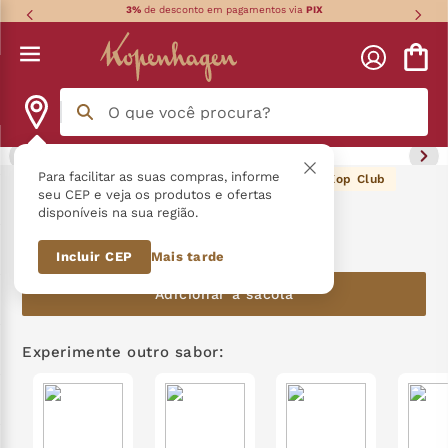
3%
de desconto em pagamentos via
PIX
O que você procura?
Termos mais buscados
Para facilitar as suas compras, informe
104
pontos Kop Club
Cookies Clássicos 220G
seu CEP e veja os produtos e ofertas
disponíveis na sua região.
língua gato
1
º
R$
104
,
90
Incluir CEP
Mais tarde
zero açucar
2
º
Adicionar à sacola
kopenhagen
3
º
trufa
4
º
Experimente outro sabor:
nhá benta kopenhagen
5
º
kit
6
º