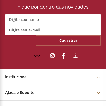
DERIVADOS DE CEVADA, LEITE, SOJA, TRIGO E
Fique por dentro das novidades
OVOS. PODE CONTER AMENDOIM, AMÊNDOAS,
AVELÃ, CASTANHA-DE-CAJU, CASTANHA-DO-
BRASIL, CENTEIO, MACADÂMIA, NOZES E
PISTACHE. CONTÉM LACTOSE. CONTÉM GLÚTEN.
Cadastrar
Institucional
Sobre a Kopenhagen
Ajuda e Suporte
Fale Conosco
Trocas e devoluções