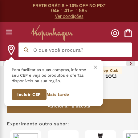
FRETE GRÁTIS + 10% OFF NO PIX*
04
:
41
:
58
h
m
s
Ver condições
O que você procura?
Termos mais buscados
Para facilitar as suas compras, informe
9
pontos Kop Club
Colher Língua De Gato Ao Leite 10G
seu CEP e veja os produtos e ofertas
disponíveis na sua região.
língua gato
1
º
R$
9
,
90
Incluir CEP
Mais tarde
zero açucar
2
º
Adicionar à sacola
kopenhagen
3
º
trufa
4
º
Experimente outro sabor:
kit
5
º