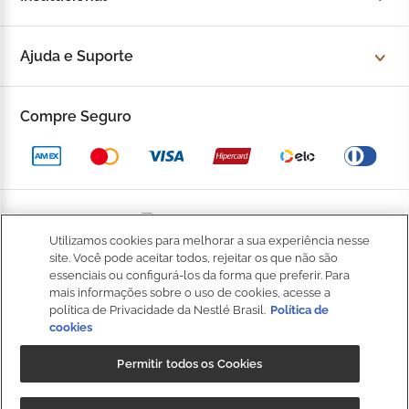
Sobre a Kopenhagen
Ajuda e Suporte
Fale Conosco
Trocas e devoluções
Compre Seguro
Trabalhe Conosco
Política de Privacidade
Kop to Company
Política de Promocional
Nossas Lojas
Política de Pagamento
Utilizamos cookies para melhorar a sua experiência nesse
Catálogo Completo
BOM
site. Você pode aceitar todos, rejeitar os que não são
Política de Entrega
essenciais ou configurá-los da forma que preferir. Para
Seja um Franqueado
mais informações sobre o uso de cookies, acesse a
Política de Cookies
política de Privacidade da Nestlé Brasil.
Política de
cookies
Fale
Kop Club
Dúvidas Frequentes
Conosco
Permitir todos os Cookies
Regulamento Kop Club
Política de qualidade e segurança dos alimentos