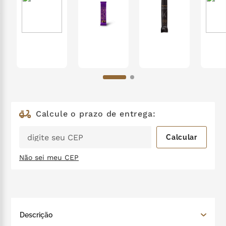
nhá benta kopenhagen
6
º
zero lactose
7
º
café
8
º
mil delícia
9
º
cereja
10
º
Não sei meu CEP
Descrição