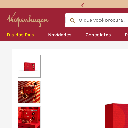
 sem juros
O que você procura?
Termos mais buscados
língua gato
1
º
Dia dos Pais
Novidades
Chocolates
P
zero açucar
2
º
Para acompanhar seu café
Bombom e caixas de bombom
kopenhagen
3
º
trufa
4
º
nhá benta kopenhagen
5
º
kit
6
º
zero lactose
7
º
café
8
º