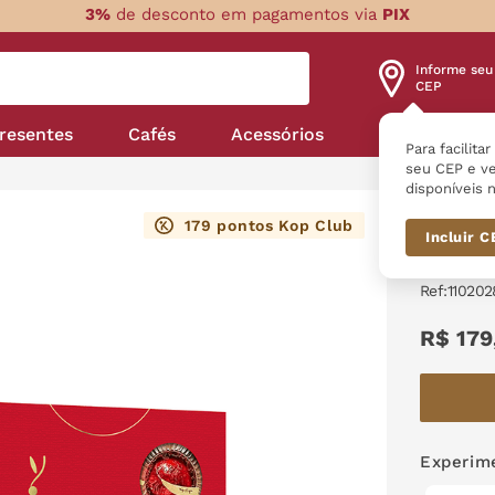
3%
de desconto em pagamentos via
PIX
Informe seu
CEP
resentes
Cafés
Acessórios
Nossas linha
Para facilita
seu CEP e ve
disponíveis n
Cl
179
pontos Kop Club
Incluir 
Cherry
:
110202
R$
179
Experime