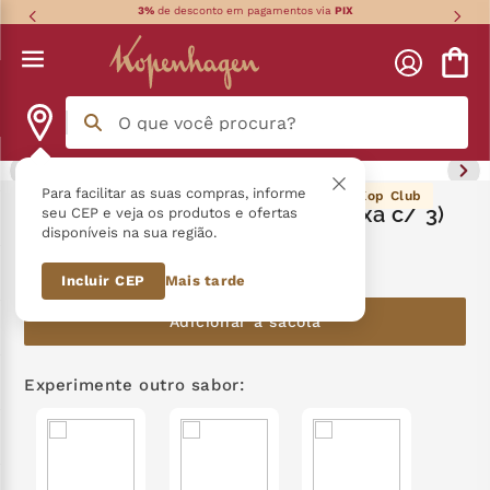
3%
de desconto em pagamentos via
PIX
O que você procura?
Termos mais buscados
Para facilitar as suas compras, informe
59
pontos Kop Club
Nhá Benta Tradicional 90G (Caixa c/ 3)
seu CEP e veja os produtos e ofertas
disponíveis na sua região.
língua gato
1
º
R$
59
,
90
Incluir CEP
Mais tarde
zero açucar
2
º
Adicionar à sacola
kopenhagen
3
º
trufa
4
º
Experimente outro sabor:
nhá benta kopenhagen
5
º
kit
6
º