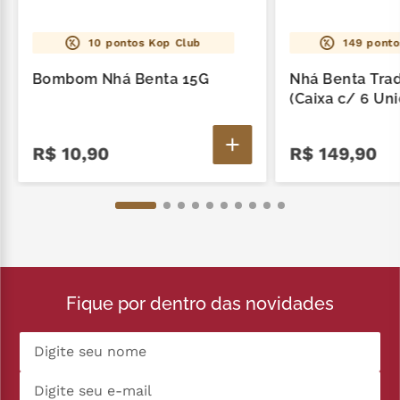
Kopenhagen para você apreciar a cada mordida!
Na versão 90g para aproveitar na medida certa.
10
pontos Kop Club
149
ponto
Bombom Nhá Benta 15G
Nhá Benta Trad
(Caixa c/ 6 Un
R$
10
,
90
R$
149
,
90
Fique por dentro das novidades