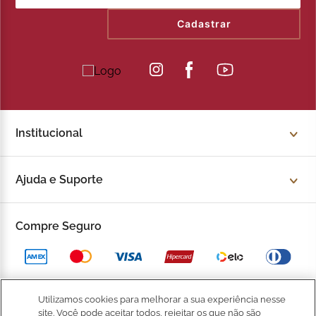
Cadastrar
Institucional
Sobre a Kopenhagen
Ajuda e Suporte
Fale Conosco
Trocas e devoluções
Compre Seguro
Trabalhe Conosco
Política de Privacidade
Kop to Company
Política de Promocional
Nossas Lojas
Utilizamos cookies para melhorar a sua experiência nesse
Política de Pagamento
site. Você pode aceitar todos, rejeitar os que não são