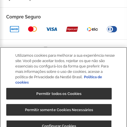
Fale Conosco
Trocas e devoluções
Compre Seguro
Trabalhe Conosco
Política de Privacidade
Kop to Company
Política de Promocional
Nossas Lojas
Política de Pagamento
Utilizamos cookies para melhorar a sua experiência nesse
Catálogo Completo
BOM
site. Você pode aceitar todos, rejeitar os que não são
Política de Entrega
essenciais ou configurá-los da forma que preferir. Para
Seja um Franqueado
mais informações sobre o uso de cookies, acesse a
Política de Cookies
política de Privacidade da Nestlé Brasil.
Política de
cookies
Fale
Kop Club
Dúvidas Frequentes
Conosco
Permitir todos os Cookies
Regulamento Kop Club
Política de qualidade e segurança dos alimentos
NIBS PARTICIPAÇÕES S.A, (“CRM”), sociedade anônima, com sede na
Regulamento Café Fidelidade
Permitir somente Cookies Necessários
Regulamento Convide e Ganhe
Rod. Fernão Dias, s/n, km 925,6, 1º andar, Sala 3, Roseira,
Extrema/MG, CEP 37640-000, e inscrita no CNPJ/MF sob o nº
Governança Corporativa
CUPOM: "
BAIXEOAPP
" 20%OFF + Frete
Baixar
Configurar Cookies
35.539.362/0001-30, detentora da marca Kopenhagen.