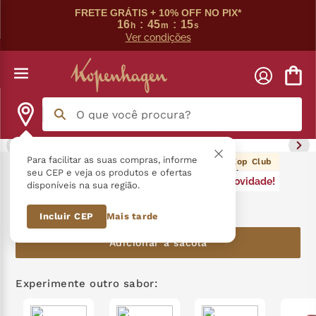
FRETE GRÁTIS + 10% OFF NO PIX*
16
:
45
:
15
h
m
s
Ver condições
O que você procura?
Termos mais buscados
Para facilitar as suas compras, informe
36
pontos Kop Club
Tablete Recheado Pistache 90G
seu CEP e veja os produtos e ofertas
Novidade!
disponíveis na sua região.
língua gato
1
º
R$
36
,
90
Incluir CEP
Mais tarde
zero açucar
2
º
Adicionar à sacola
kopenhagen
3
º
trufa
4
º
Experimente outro sabor:
kit
5
º