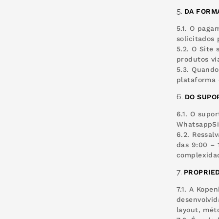
DA FORM
5.1. O paga
solicitados
5.2. O Site
produtos vi
5.3. Quando
plataforma 
DO SUPO
6.1. O supo
WhatsappSit
6.2. Ressal
das 9:00 – 
complexidad
PROPRIE
7.1. A Kope
desenvolvid
layout, mét