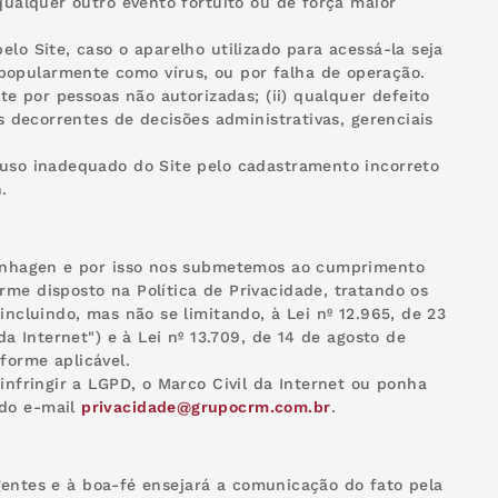
qualquer outro evento fortuito ou de força maior
lo Site, caso o aparelho utilizado para acessá-la seja
popularmente como vírus, ou por falha de operação.
te por pessoas não autorizadas; (ii) qualquer defeito
os decorrentes de decisões administrativas, gerenciais
 uso inadequado do Site pelo cadastramento incorreto
.
openhagen e por isso nos submetemos ao cumprimento
rme disposto na Política de Privacidade, tratando os
incluindo, mas não se limitando, à Lei nº 12.965, de 23
da Internet") e à Lei nº 13.709, de 14 de agosto de
forme aplicável.
infringir a LGPD, o Marco Civil da Internet ou ponha
 do e-mail
privacidade@grupocrm.com.br
.
vigentes e à boa-fé ensejará a comunicação do fato pela