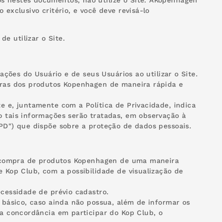
s nestes documentos, não utilize o Site. AKopenhagen
 exclusivo critério, e você deve revisá-lo
e utilizar o Site.
gações do Usuário e de seus Usuários ao utilizar o Site.
mpras dos produtos Kopenhagen de maneira rápida e
e e, juntamente com a Política de Privacidade, indica
o tais informações serão tratadas, em observação à
GPD") que dispõe sobre a proteção de dados pessoais.
e a compra de produtos Kopenhagen de uma maneira
e Kop Club, com a possibilidade de visualização de
ecessidade de prévio cadastro.
o básico, caso ainda não possua, além de informar os
ua concordância em participar do Kop Club, o