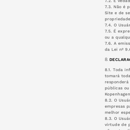
7.2. É veda
7.3. Não é 
Site e de s
propriedade
7.4. O Usuá
7.5. É expr
ou a qualqu
7.6. A emis
da Lei nº 9
DECLARA
8.1. Toda i
tomará toda
responderá 
públicas ou
Kopenhagen
8.2. O Usuá
empresas pa
melhor espe
8.3. O Usuá
virtude de 