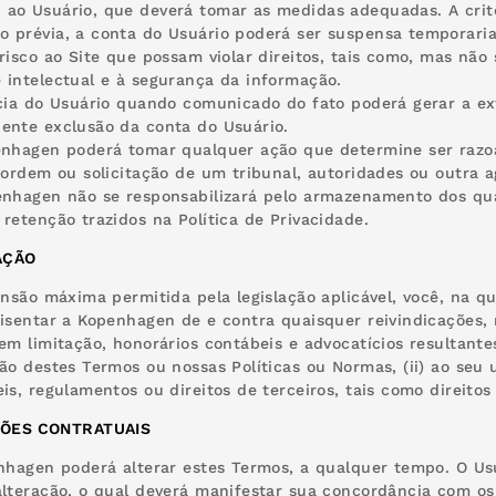
 ao Usuário, que deverá tomar as medidas adequadas. A cri
 prévia, a conta do Usuário poderá ser suspensa temporari
 risco ao Site que possam violar direitos, tais como, mas não
 intelectual e à segurança da informação.
rcia do Usuário quando comunicado do fato poderá gerar a e
ente exclusão da conta do Usuário.
enhagen poderá tomar qualquer ação que determine ser razoa
a ordem ou solicitação de um tribunal, autoridades ou outra 
enhagen não se responsabilizará pelo armazenamento dos qua
 retenção trazidos na Política de Privacidade.
AÇÃO
tensão máxima permitida pela legislação aplicável, você, na q
 isentar a Kopenhagen de e contra quaisquer reivindicações, 
sem limitação, honorários contábeis e advocatícios resultante
ão destes Termos ou nossas Políticas ou Normas, (ii) ao seu us
eis, regulamentos ou direitos de terceiros, tais como direito
ÕES CONTRATUAIS
enhagen poderá alterar estes Termos, a qualquer tempo. O Us
alteração, o qual deverá manifestar sua concordância com os