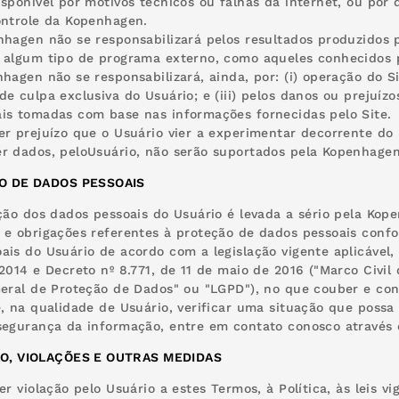
isponível por motivos técnicos ou falhas da internet, ou por 
ontrole da Kopenhagen.
nhagen não se responsabilizará pelos resultados produzidos pe
 algum tipo de programa externo, como aqueles conhecidos 
nhagen não se responsabilizará, ainda, por: (i) operação do Si
de culpa exclusiva do Usuário; e (iii) pelos danos ou prejuíz
is tomadas com base nas informações fornecidas pelo Site.
er prejuízo que o Usuário vier a experimentar decorrente do
r dados, peloUsuário, não serão suportados pela Kopenhagen
O DE DADOS PESSOAIS
eção dos dados pessoais do Usuário é levada a sério pela K
 e obrigações referentes à proteção de dados pessoais confo
ais do Usuário de acordo com a legislação vigente aplicável, 
 2014 e Decreto nº 8.771, de 11 de maio de 2016 ("Marco Civil 
Geral de Proteção de Dados" ou "LGPD"), no que couber e con
ê, na qualidade de Usuário, verificar uma situação que possa 
segurança da informação, entre em contato conosco através
O, VIOLAÇÕES E OUTRAS MEDIDAS
uer violação pelo Usuário a estes Termos, à Política, às leis 