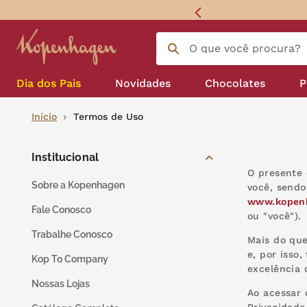
 sem juros
O que você procura?
Termos mais buscados
língua gato
1
º
Dia dos Pais
Novidades
Chocolates
P
zero açucar
2
º
Para acompanhar seu café
Bombom e caixas de bombom
Início
Termos de Uso
kopenhagen
3
º
Institucional
trufa
4
º
O presente 
Sobre a Kopenhagen
você, sendo
nhá benta kopenhagen
5
º
www.kopen
Fale Conosco
ou "você").
kit
6
º
Trabalhe Conosco
Mais do que
zero lactose
7
º
e, por isso
Kop To Company
excelência 
café
8
º
Nossas Lojas
Ao acessar 