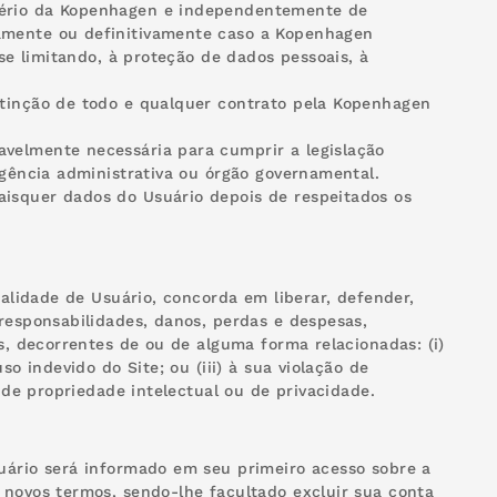
tério da Kopenhagen e independentemente de
amente ou definitivamente caso a Kopenhagen
 se limitando, à proteção de dados pessoais, à
xtinção de todo e qualquer contrato pela Kopenhagen
velmente necessária para cumprir a legislação
agência administrativa ou órgão governamental.
isquer dados do Usuário depois de respeitados os
ualidade de Usuário, concorda em liberar, defender,
responsabilidades, danos, perdas e despesas,
s, decorrentes de ou de alguma forma relacionadas: (i)
o indevido do Site; ou (iii) à sua violação de
s de propriedade intelectual ou de privacidade.
uário será informado em seu primeiro acesso sobre a
 novos termos, sendo-lhe facultado excluir sua conta