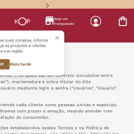
Seja um
franqueado
s
r as suas compras, informe
ja os produtos e ofertas
a sua região.
enhagen
CEP
Mais tarde
rmos"), os quais são um contrato vinculativo entre
so"), mantenedora e única titular do Site
 Usuário mediante login e senha ("Usuários", "Usuário"
entende cada cliente como pessoas únicas e especiais
balhamos com prazer e emoção, visando atender com
tisfação do consumidor.
ções estabelecidos nestes Termos e na Política de