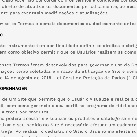
. Caso você não concorde com os termos e condições contido
o direito de atualizar os documentos periodicamente, ao nosso
nte para eventuais modificações e atualizações.
revise os Termos e demais documentos cuidadosamente antes d
TO
nte instrumento tem por finalidade definir os direitos e obri
 tem como objetivo permitir que os Usuários realizem as co
sentes Termos foram desenvolvidos para governar o uso do Sit
mações serão coletadas em razão da utilização do Site e com
de 14 de agosto de 2018, Lei Geral de Proteção de Dados ("L
KOPENHAGEN
se de um Site que permite que o Usuário visualize e realiz
cil, bem como gerencie o seu perfil no programa de fidelidad
 e troca por produtos.
rio poderá acessar e visualizar os produtos e catálogo sem n
ealizar o seu pedido no Site é necessário efetuar um cadastr
trega. Ao realizar o cadastro no Site, o Usuário manifesta s