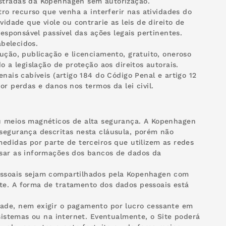
istradas da Kopenhagen sem autorização.
tro recurso que venha a interferir nas atividades do
idade que viole ou contrarie as leis de direito de
responsável passível das ações legais pertinentes.
abelecidos.
ução, publicação e licenciamento, gratuito, oneroso
o a legislação de proteção aos direitos autorais.
nais cabíveis (artigo 184 do Código Penal e artigo 12
r perdas e danos nos termos da lei civil.
ou meios magnéticos de alta segurança. A Kopenhagen
 segurança descritas nesta cláusula, porém não
edidas por parte de terceiros que utilizem as redes
ssar as informações dos bancos de dados da
essoais sejam compartilhados pela Kopenhagen com
te. A forma de tratamento dos dados pessoais está
dade, nem exigir o pagamento por lucro cessante em
 sistemas ou na internet. Eventualmente, o Site poderá