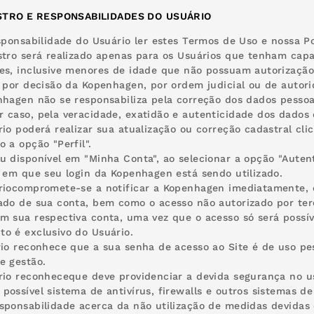
STRO E RESPONSABILIDADES DO
USUÁRIO
esponsabilidade do Usuário ler estes Termos de Uso e nossa Po
stro será realizado apenas para os Usuários que tenham capa
es, inclusive menores de idade que não possuam autorizaçã
s por decisão da Kopenhagen, por ordem judicial ou de autor
nhagen não se responsabiliza pela correção dos dados pessoa
 caso, pela veracidade, exatidão e autenticidade dos dados 
rio poderá realizar sua atualização ou correção cadastral cli
o a opção "Perfil".
u disponível em "Minha Conta", ao selecionar a opção "Autent
s em que seu login da Kopenhagen está sendo utilizado.
riocompromete-se a notificar a Kopenhagen imediatamente, e
ado de sua conta, bem como o acesso não autorizado por ter
m sua respectiva conta, uma vez que o acesso só será possív
o é exclusivo do Usuário.
rio reconhece que a sua senha de acesso ao Site é de uso pes
e gestão.
rio reconheceque deve providenciar a devida segurança no u
possível sistema de antivírus, firewalls e outros sistemas 
sponsabilidade acerca da não utilização de medidas devidas