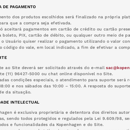
A DE PAGAMENTO
mento dos produtos escolhidos será finalizado na própria p
 para que a compra seja efetivada.
 só aceitará pagamentos em cartão de crédito ou cartão prese
a boleto, PIX, cartão de débito, ou qualquer outro meio de 
 o Usuário quiser realizar o pagamento utilizando o valor con
o código do vale, em local indicado, a fim de efetivar a comp
RTE
rte ao Site deverá ser solicitado através do e-mail
sac@kopen
e (11) 96427-5000 ou chat online disponível no Site.
vadas condições especiais, o atendimento para suporte será r
18:00 e nos sábados das 10:00 – 15:00. A resposta do supor
e da situação.
DADE INTELECTUAL
nhagen é exclusiva proprietária e detentora dos direitos auto
as, sendo todos protegidos e regulados pela Lei 9.609/98, s
odos e funcionalidades da Kopenhagen e do Site.