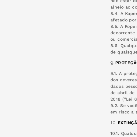
não estar d
alheio ao c
8.4. A Kope
afetado por
8.5. A Kope
decorrente 
ou comercia
8.6. Qualqu
de quaisque
PROTEÇÃ
9.1. A prot
dos deveres
dados pesso
de abril de
2018 ("Lei 
9.2. Se voc
em risco a 
EXTINÇÃ
10.1. Qualq