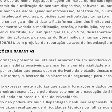
do o uso do nome, logotipo, imagem de marca ou marcas reg
permitida a utilização de nenhum dispositivo, software, ou ou
eu banco de dados. Qualquer intromissão, tentativa de, ou ativ
 intelectual e/ou as proibições aqui estipuladas, tornarão o 
rio se obriga a não utilizar a Plataforma além dos limites est
essamente vedada a modificação, cessão, distribuição, reprod
er outro título, a quem quer que seja, do Site, desrespeitand
são não autorizada de cópias do Site implicará nas sanções pe
.609/98), sem prejuízo de reparação através de indenização po
ÇÕES E GARANTIAS
nformação presente no Site será armazenada em servidores 
s as medidas possíveis para manter a confidencialidade e a
por prejuízo que possa ocorrer derivado da violação dessas m
 a internet, subvertendo os sistemas de segurança para ace
.
rio expressamente autoriza que suas informações e dados p
rceiras responsáveis pelo desenvolvimento e execução do Si
cificada em nossa Política de Privacidade.
rio não poderá atribuir à Kopenhagen nenhuma responsabili
prejuízos resultantes de dificuldades técnicas ou falhas nos