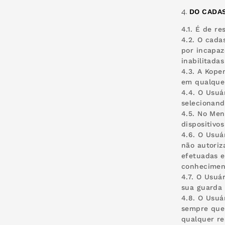
DO CADA
4.1. É de r
4.2. O cada
por incapaz
inabilitada
4.3. A Kope
em qualquer
4.4. O Usuá
selecionand
4.5. No Men
dispositivo
4.6. O Usuá
não autoriz
efetuadas e
conheciment
4.7. O Usuá
sua guarda 
4.8. O Usuá
sempre que 
qualquer re