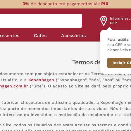
3%
de desconto em pagamentos via
PIX
Informe seu
CEP
resentes
Cafés
Acessórios
Nossas linha
Para facilita
seu CEP e ve
disponíveis n
Termos de uso Kop
Incluir 
documento tem por objeto estabelecer os Termos de Uso ("Te
 Usuário, e a
Kopenhagen
("Kopenhagen", "nós", "nos" ou "nos
hagen.com.br
("Site"). O acesso ao Site se dará pelo próprio
 fabricar chocolates de altíssima qualidade, a Kopenhagen 
, faz parte de momentos importantes de suas vidas. Nós tra
o interesse do investidor, a motivação do colaborador e a sa
o Site, todos os Usuários declaram aceitar os termos e condi