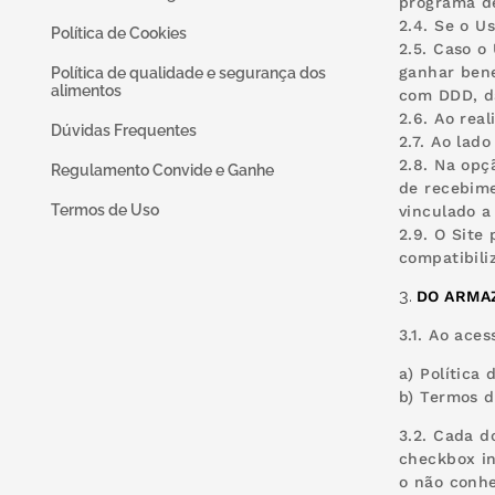
programa de
2.4. Se o U
Política de Cookies
2.5. Caso o
ganhar bene
Política de qualidade e segurança dos
alimentos
com DDD, d
2.6. Ao rea
Dúvidas Frequentes
2.7. Ao lad
2.8. Na opç
Regulamento Convide e Ganhe
de recebime
Termos de Uso
vinculado a
2.9. O Site
compatibili
DO ARMA
3.1. Ao ace
a) Política
b) Termos d
3.2. Cada d
checkbox in
o não conhe