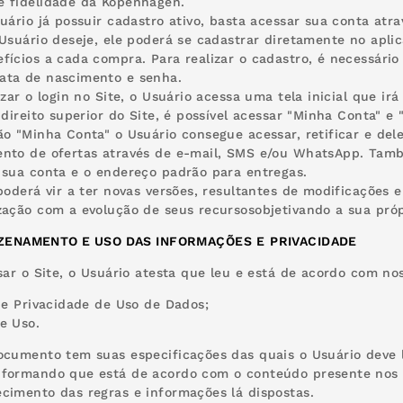
 fidelidade da Kopenhagen.
suário já possuir cadastro ativo, basta acessar sua conta atr
 Usuário deseje, ele poderá se cadastrar diretamente no apl
fícios a cada compra. Para realizar o cadastro, é necessário
ata de nascimento e senha.
lizar o login no Site, o Usuário acessa uma tela inicial que i
o direito superior do Site, é possível acessar "Minha Conta" e
ão "Minha Conta" o Usuário consegue acessar, retificar e del
nto de ofertas através de e-mail, SMS e/ou WhatsApp. Tamb
 sua conta e o endereço padrão para entregas.
 poderá vir a ter novas versões, resultantes de modificações 
zação com a evolução de seus recursosobjetivando a sua próp
ZENAMENTO E USO DAS INFORMAÇÕES
E
PRIVACIDADE
ssar o Site, o Usuário atesta que leu e está de acordo com nos
 de Privacidade de Uso de Dados;
e Uso.
ocumento tem suas especificações das quais o Usuário deve le
formando que está de acordo com o conteúdo presente nos 
cimento das regras e informações lá dispostas.