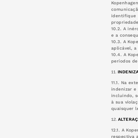
Kopenhagen
comunicação
identifique
propriedade
10.2. A iné
e a consequ
10.3. A Kop
aplicável, 
10.4. A Kop
períodos de
INDENIZ
11.1. Na ex
indenizar e
incluindo, 
à sua violaç
quaisquer l
ALTERAÇ
12.1. A Kop
respectiva 