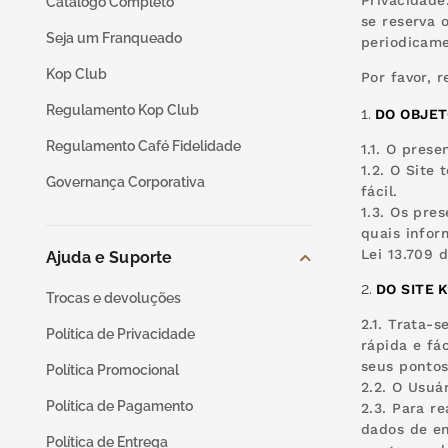
mil delícia
Privacidade
9
º
Catálogo Completo
se reserva 
Seja um Franqueado
periodicame
trufas
10
º
Kop Club
Por favor, 
Regulamento Kop Club
DO OBJE
Regulamento Café Fidelidade
1.1. O prese
1.2. O Site
Governança Corporativa
fácil.
1.3. Os pre
quais infor
Lei 13.709 
Ajuda e Suporte
DO SITE 
Trocas e devoluções
2.1. Trata-
Política de Privacidade
rápida e fá
seus pontos
Política Promocional
2.2. O Usuá
Política de Pagamento
2.3. Para r
dados de en
Política de Entrega