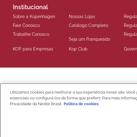
Institucional
Sobre a Kopenhagen
Nossas Lojas
Regul
Fale Conosco
Catálogo Completo
Regul
Trabalhe Conosco
Regul
Seja um Franqueado
KOP para Empresas
Kop Club
Gover
Compre Seguro
Utilizamos cookies para melhorar a sua experiência nesse site. Você 
essenciais ou configurá-los da forma que preferir. Para mais informa
Privacidade da Nestlé Brasil.
Política de cookies
NIBS PARTICIPAÇÕES S.A, (“CRM”), sociedade anônima, com sede na Rod
detentora da marca Kopenhagen.