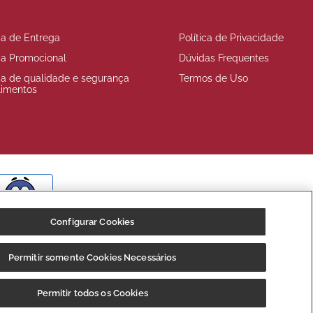
ica de Entrega
Política de Privacidade
ica Promocional
Dúvidas Frequentes
ica de qualidade e segurança
Termos de Uso
limentos
BOM
Configurar Cookies
Permitir somente Cookies Necessários
Fale
7640-000, e inscrita no CNPJ/MF sob o nº 35.539.362/0001-30,
Conosco
Permitir todos os Cookies