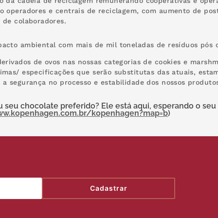
o da cadeia de reciclagem remunerando cooperativas e opera
o operadores e centrais de reciclagem, com aumento de post
 de colaboradores.
pacto ambiental com mais de mil toneladas de resíduos pós
derivados de ovos nas nossas categorias de cookies e marsh
imas/ especificações que serão substitutas das atuais, estamo
 a segurança no processo e estabilidade dos nossos produto
 seu chocolate preferido? Ele está aqui, esperando o seu 
www.kopenhagen.com.br/kopenhagen?map=b
)
Cadastrar