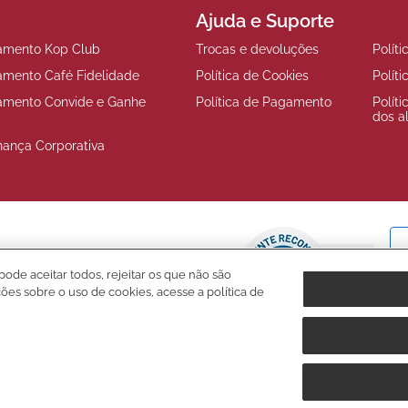
Ajuda e Suporte
amento Kop Club
Trocas e devoluções
Polít
amento Café Fidelidade
Política de Cookies
Polít
amento Convide e Ganhe
Política de Pagamento
Polít
dos a
nança Corporativa
pode aceitar todos, rejeitar os que não são
ções sobre o uso de cookies, acesse a política de
. Fernão Dias, s/n, km 925,6, 1º andar, Sala 3, Roseira, Extrema/MG, CEP 3