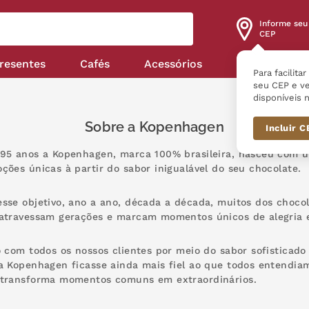
Informe seu
CEP
resentes
Cafés
Acessórios
Nossas linha
Para facilita
seu CEP e ve
disponíveis n
Sobre a Kopenhagen
Incluir 
95 anos a Kopenhagen, marca 100% brasileira, nasceu com 
ções únicas à partir do sabor inigualável do seu chocolate.
sse objetivo, ano a ano, década a década, muitos dos choco
atravessam gerações e marcam momentos únicos de alegria e
o com todos os nossos clientes por meio do sabor sofisticad
a Kopenhagen ficasse ainda mais fiel ao que todos entendi
 transforma momentos comuns em extraordinários.