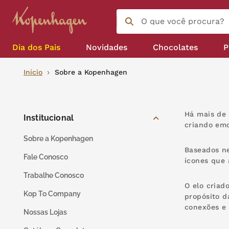
O que você procura?
Termos mais buscados
Dia dos Pais
Novidades
Chocolates
P
língua gato
1
º
Para acompanhar seu café
Bombom e caixas de bombom
Início
Sobre a Kopenhagen
zero açucar
2
º
kopenhagen
3
º
Há mais de 
Institucional
trufa
4
º
criando emo
Sobre a Kopenhagen
kit
5
º
Baseados ne
Fale Conosco
ícones que 
nhá benta kopenhagen
6
º
Trabalhe Conosco
zero lactose
7
º
O elo criad
Kop To Company
propósito d
café
conexões e
8
º
Nossas Lojas