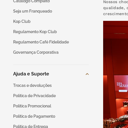
cereja
9
º
Catálogo Completo
Nossos choc
qualidade, 
Seja um Franqueado
trufas
10
º
crescimento
Kop Club
Regulamento Kop Club
Regulamento Café Fidelidade
Governança Corporativa
Ajuda e Suporte
Trocas e devoluções
Política de Privacidade
Política Promocional
Política de Pagamento
Política de Entrega