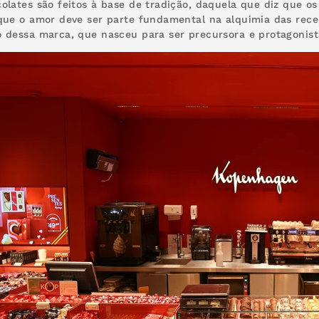
olates são feitos à base de tradição, daquela que diz que o
que o amor deve ser parte fundamental na alquimia das rece
 dessa marca, que nasceu para ser precursora e protagonist