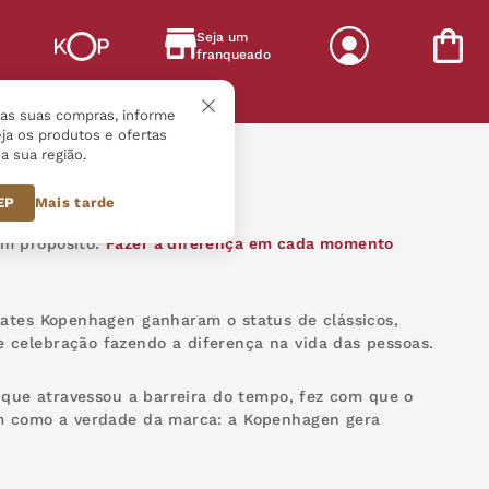
Seja um
franqueado
s
r as suas compras, informe
ja os produtos e ofertas
a sua região.
CEP
Mais tarde
um propósito:
Fazer a diferença em cada momento
lates Kopenhagen ganharam o status de clássicos,
 celebração fazendo a diferença na vida das pessoas.
o que atravessou a barreira do tempo, fez com que o
am como a verdade da marca: a Kopenhagen gera