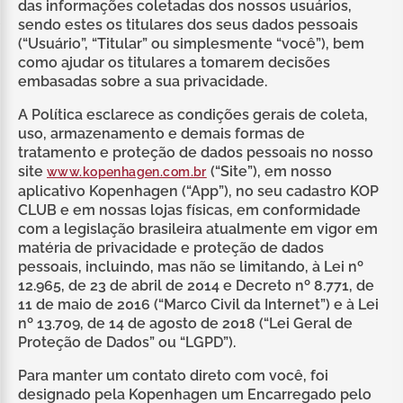
zero lactose
das informações coletadas dos nossos usuários,
7
º
sendo estes os titulares dos seus dados pessoais
(“Usuário”, “Titular” ou simplesmente “você”), bem
café
8
º
como ajudar os titulares a tomarem decisões
embasadas sobre a sua privacidade.
cereja
9
º
A Política esclarece as condições gerais de coleta,
trufas
10
º
uso, armazenamento e demais formas de
tratamento e proteção de dados pessoais no nosso
site
(“Site”), em nosso
www.kopenhagen.com.br
aplicativo Kopenhagen (“App”), no seu cadastro KOP
CLUB e em nossas lojas físicas, em conformidade
com a legislação brasileira atualmente em vigor em
matéria de privacidade e proteção de dados
pessoais, incluindo, mas não se limitando, à Lei nº
12.965, de 23 de abril de 2014 e Decreto nº 8.771, de
11 de maio de 2016 (“Marco Civil da Internet”) e à Lei
nº 13.709, de 14 de agosto de 2018 (“Lei Geral de
Proteção de Dados” ou “LGPD”).
Para manter um contato direto com você, foi
designado pela Kopenhagen um Encarregado pelo