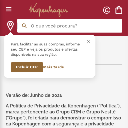
O que você procura?
Termos mais buscados
Início
Politica de Segurança
Para facilitar as suas compras, informe
seu CEP e veja os produtos e ofertas
disponíveis na sua região.
língua gato
1
º
Navegue pelo menu
Incluir CEP
Mais tarde
zero açucar
2
º
Política de Privacidade
kopenhagen
3
º
trufa
4
º
Versão de: Junho de 2026
nhá benta kopenhagen
5
º
A Política de Privacidade da Kopenhagen (“Política”),
marca pertencente ao Grupo CRM e Grupo Nestlé
kit
6
º
(“Grupo”), foi criada para demonstrar o compromisso
da Kopenhagen com a segurança e a privacidade