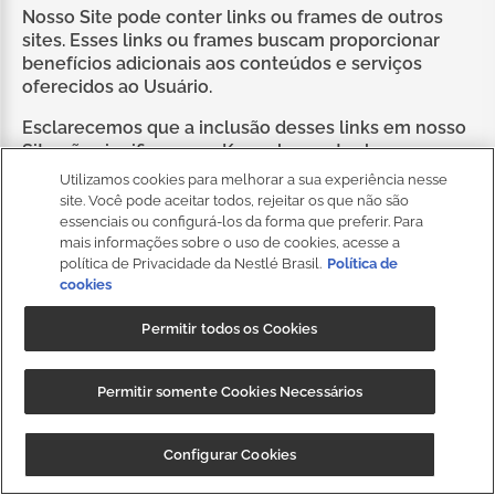
Nosso Site pode conter links ou frames de outros
sites. Esses links ou frames buscam proporcionar
benefícios adicionais aos conteúdos e serviços
oferecidos ao Usuário.
Esclarecemos que a inclusão desses links em nosso
Site não significa que a Kopenhagen tenha
conhecimento, concorde ou seja responsável pelo
Utilizamos cookies para melhorar a sua experiência nesse
conteúdo de referidos links e frames. É importante
site. Você pode aceitar todos, rejeitar os que não são
ressaltar que nosso objetivo é o de somente
essenciais ou configurá-los da forma que preferir. Para
disponibilizar links ou frames de empresas idôneas e
mais informações sobre o uso de cookies, acesse a
política de Privacidade da Nestlé Brasil.
Política de
confiáveis, não sendo a Kopenhagen responsável
cookies
pelas informações, produtos e serviços obtidos pelo
Fale
Conosco
Usuário nos referidos sites, nem tampouco pelas
Permitir todos os Cookies
práticas comerciais e políticas de privacidade
adotadas por essas empresas, não podendo a
Kopenhagen ser responsabilizada por eventuais
Permitir somente Cookies Necessários
perdas e danos ou lucros cessantes sofridos em
razão da utilização desses recursos.
CUPOM: "
BAIXEOAPP
" 20%OFF + Frete
Baixar
Configurar Cookies
Grátis
Na medida em que os sites vinculados não fazem
parte do nosso Site, nós não controlamos,