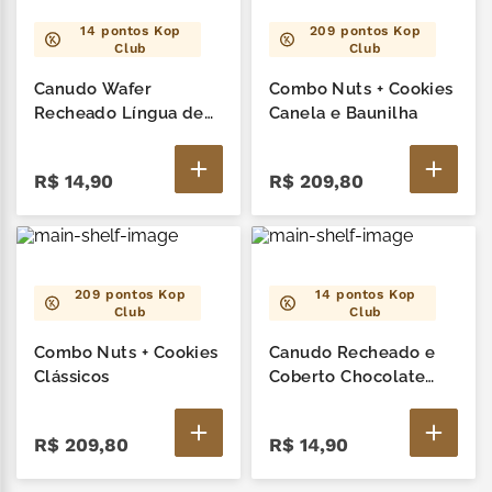
14
pontos Kop
209
pontos Kop
Club
Club
Canudo Wafer
Combo Nuts + Cookies
Recheado Língua de
Canela e Baunilha
Gato Forno K 20G
R$
14
,
90
R$
209
,
80
209
pontos Kop
14
pontos Kop
Club
Club
Combo Nuts + Cookies
Canudo Recheado e
Clássicos
Coberto Chocolate
Amargo 20G
R$
209
,
80
R$
14
,
90