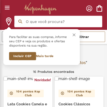
O que você procura?
Termos mais buscados
Relevância
Filtrar
Para facilitar as suas compras, informe
seu CEP e veja os produtos e ofertas
disponíveis na sua região.
língua gato
1
º
Biscoitos
Incluir CEP
Mais tarde
zero açucar
2
º
Biscoitos
kopenhagen
3
º
16
Produtos
trufa
4
º
Novidade!
kit
5
º
104
pontos Kop
104
pontos Kop
Club
Club
nhá benta kopenhagen
6
º
Lata Cookies Canela e
Cookies Clássicos