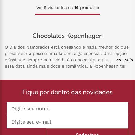
Você viu todos os
16
produtos
Chocolates Kopenhagen
O Dia dos Namorados está chegando e nada melhor do que
presentear a pessoa amada com algo especial. Uma opção
clássica e sempre bem-vinda é o chocolate, e para tornar
... ver mais
essa data ainda mais doce e romântica, a Kopenhagen tem
opções irresistíveis para presentear quem você ama.
Os chocolates da Kopenhagen são reconhecidos pela
qualidade premium e pelo sabor incomparável. Com uma
Fique por dentro das novidades
variedade de sabores e texturas, há opções para agradar a
todos os gostos, desde os mais intensos e amargos até os
mais suaves e doces. Os produtos da Kopenhagen são
elaborados com ingredientes de alta qualidade e um
processo de produção cuidadoso, resultando em chocolates
únicos e deliciosos.
Cadastrar