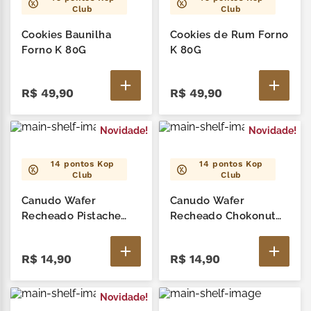
Club
Club
Cookies Baunilha
Cookies de Rum Forno
Forno K 80G
K 80G
R$
49
,
90
R$
49
,
90
Novidade!
Novidade!
14
pontos Kop
14
pontos Kop
Club
Club
Canudo Wafer
Canudo Wafer
Recheado Pistache
Recheado Chokonut
Forno K 20G
Forno K 20G
R$
14
,
90
R$
14
,
90
Novidade!