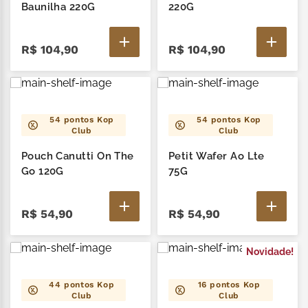
zero lactose
7
º
Baunilha 220G
220G
café
8
º
R$
104
,
90
R$
104
,
90
cereja
9
º
trufas
10
º
54
pontos Kop
54
pontos Kop
Club
Club
Pouch Canutti On The
Petit Wafer Ao Lte
Go 120G
75G
R$
54
,
90
R$
54
,
90
Novidade!
44
pontos Kop
16
pontos Kop
Club
Club