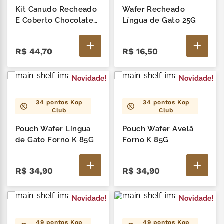
Kit Canudo Recheado
Wafer Recheado
E Coberto Chocolate
Língua de Gato 25G
Amargo 20G - 3 Un
R$
44
,
70
R$
16
,
50
Novidade!
Novidade!
34
pontos Kop
34
pontos Kop
Club
Club
Pouch Wafer Língua
Pouch Wafer Avelã
de Gato Forno K 85G
Forno K 85G
R$
34
,
90
R$
34
,
90
Novidade!
Novidade!
49
pontos Kop
49
pontos Kop