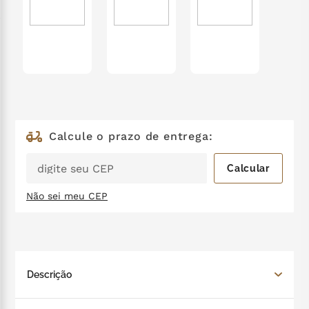
zero lactose
7
º
café
8
º
mil delícia
9
º
trufas
10
º
Não sei meu CEP
Descrição