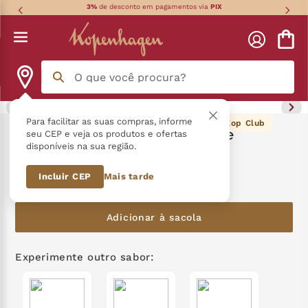
3%
de desconto em pagamentos via
PIX
O que você procura?
Termos mais buscados
Para facilitar as suas compras, informe
209
pontos Kop Club
Combo Nuts + Cookies Canela e
seu CEP e veja os produtos e ofertas
disponíveis na sua região.
Baunilha
língua gato
1
º
Incluir CEP
Mais tarde
R$
209
,
80
zero açucar
2
º
kopenhagen
3
º
Adicionar à sacola
trufa
4
º
Experimente outro sabor:
nhá benta kopenhagen
5
º
kit
6
º