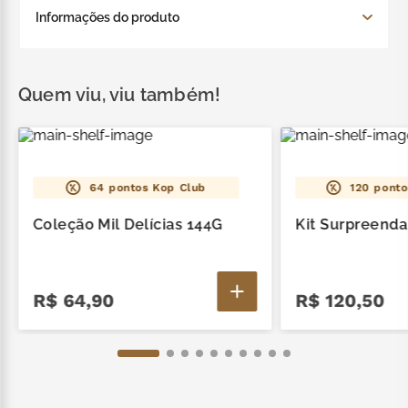
Contém 1 Lata Nuts Amêndoa e Macadâmia 180g e
Informações do produto
1 Lata Cookies Canela e Baunilha 220G.
Contém 1 Lata Nuts Amêndoa e Macadâmia 180g e
1 Lata Cookies Canela e Baunilha 220G.
Quem viu, viu também!
64
pontos Kop Club
120
ponto
Coleção Mil Delícias 144G
Kit Surpreenda
R$
64
,
90
R$
120
,
50