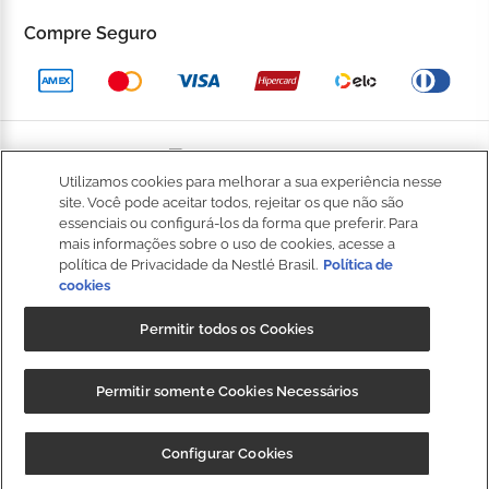
Trocas e devoluções
Compre Seguro
Trabalhe Conosco
Política de Privacidade
Kop to Company
Política de Promocional
Nossas Lojas
Política de Pagamento
Utilizamos cookies para melhorar a sua experiência nesse
Catálogo Completo
BOM
site. Você pode aceitar todos, rejeitar os que não são
Política de Entrega
essenciais ou configurá-los da forma que preferir. Para
Seja um Franqueado
mais informações sobre o uso de cookies, acesse a
Política de Cookies
política de Privacidade da Nestlé Brasil.
Política de
cookies
Fale
Kop Club
Dúvidas Frequentes
Conosco
Permitir todos os Cookies
Regulamento Kop Club
Política de qualidade e segurança dos alimentos
NIBS PARTICIPAÇÕES S.A, (“CRM”), sociedade anônima, com sede na
Regulamento Café Fidelidade
Permitir somente Cookies Necessários
Regulamento Convide e Ganhe
Rod. Fernão Dias, s/n, km 925,6, 1º andar, Sala 3, Roseira,
Extrema/MG, CEP 37640-000, e inscrita no CNPJ/MF sob o nº
Governança Corporativa
CUPOM: "
BAIXEOAPP
" 20%OFF + Frete
Baixar
Configurar Cookies
35.539.362/0001-30, detentora da marca Kopenhagen.
Grátis