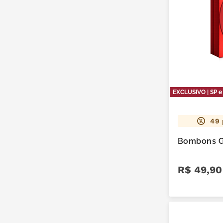
EXCLUSIVO | SP e
49
Bombons G
R$
49
,
90