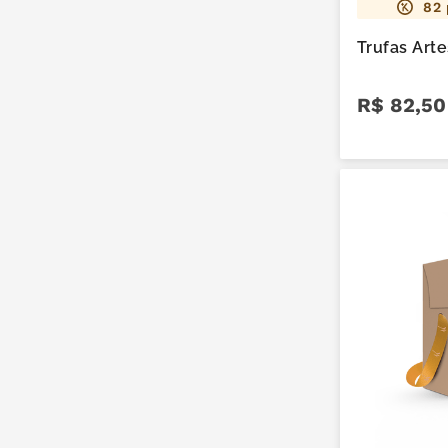
82
Trufas Art
R$
82
,
50