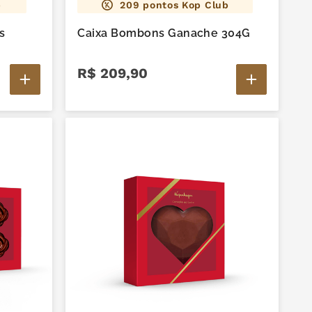
b
209
pontos Kop Club
s
Caixa Bombons Ganache 304G
R$
209
,
90