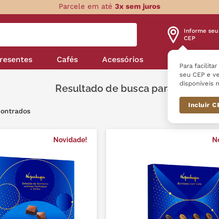
Parcele em até
3x sem juros
Informe seu
CEP
resentes
Cafés
Acessórios
Nossas linha
Para facilita
seu CEP e ve
disponíveis n
Dia dos 
Incluir 
Novidade!
N