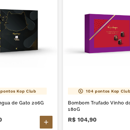
pontos Kop Club
104
pontos Kop Clu
ngua de Gato 206G
Bombom Trufado Vinho do
180G
0
R$
104
,
90