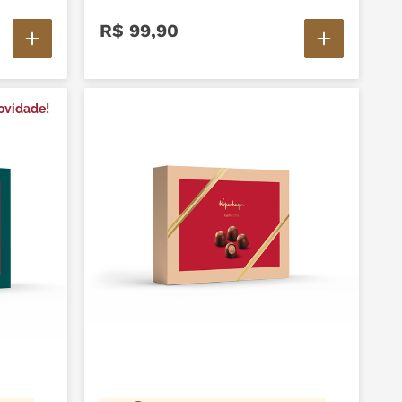
R$
99
,
90
ovidade!