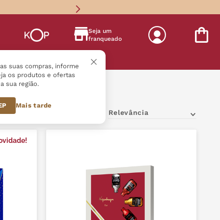
Seja um
franqueado
s
r as suas compras, informe
ja os produtos e ofertas
a sua região.
Pais | Kopenhagen
CEP
Mais tarde
Relevância
ovidade!