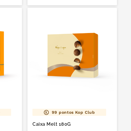
b
99
pontos Kop Club
Caixa Melt 180G