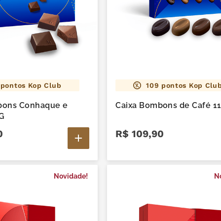
pontos Kop Club
109
pontos Kop Clu
bons Conhaque e
Caixa Bombons de Café 1
8G
0
R$
109
,
90
Novidade!
N