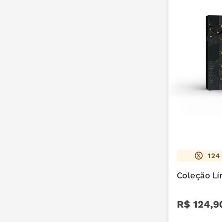
124
Coleção Lí
R$
124
,
9