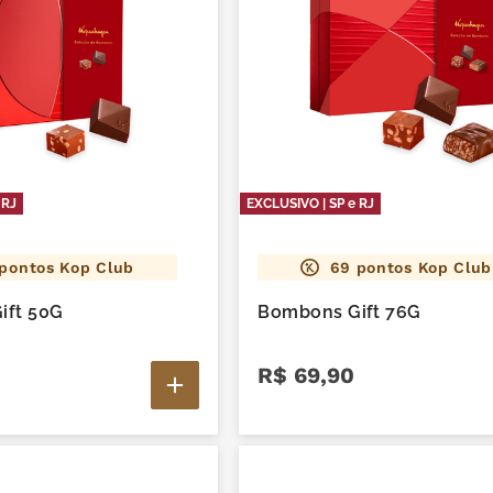
 RJ
EXCLUSIVO | SP e RJ
pontos Kop Club
69
pontos Kop Club
ift 50G
Bombons Gift 76G
R$
69
,
90