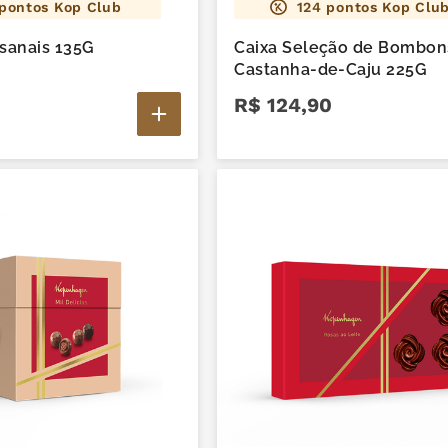
pontos Kop Club
124
pontos Kop Clu
esanais 135G
Caixa Seleção de Bombon
Castanha-de-Caju 225G
R$
124
,
90