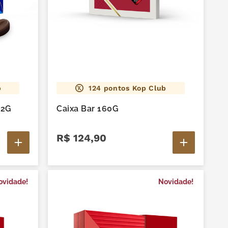
b
124
pontos Kop Club
12G
Caixa Bar 160G
R$
124
,
90
ovidade!
Novidade!