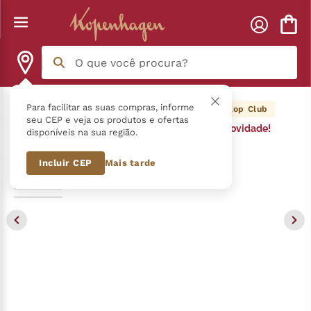
O que você procura?
Termos mais buscados
Para facilitar as suas compras, informe
109
pontos Kop Club
seu CEP e veja os produtos e ofertas
Novidade!
disponíveis na sua região.
língua gato
1
º
Incluir CEP
Mais tarde
zero açucar
2
º
kopenhagen
3
º
trufa
4
º
nhá benta kopenhagen
5
º
kit
6
º