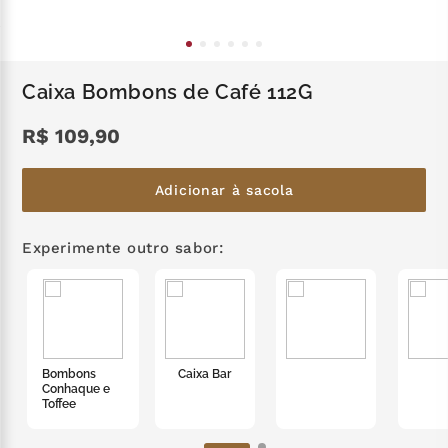
zero lactose
7
º
café
8
º
Caixa Bombons de Café 112G
cereja
9
º
R$
109
,
90
trufas
10
º
Adicionar à sacola
Experimente outro sabor:
Bombons
Caixa Bar
Conhaque e
Toffee