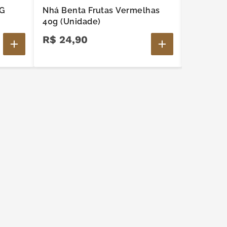
0G
Nhá Benta Frutas Vermelhas
Nhá Bent
40g (Unidade)
(Unidade
R$
24
,
90
R$
24
,