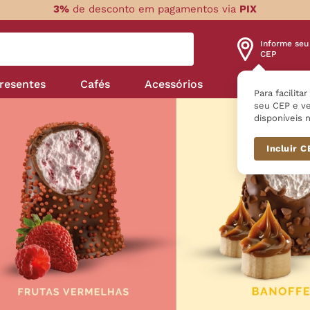
3%
de desconto em pagamentos via
PIX
Informe seu
CEP
resentes
Cafés
Acessórios
Nossas linha
Para facilita
seu CEP e ve
disponíveis n
Incluir 