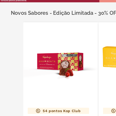
café
9
º
trufas
10
º
Novos Sabores - Edição Limitada - 30% O
54
pontos Kop Club