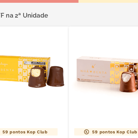
FF na 2ª Unidade
59
pontos Kop Club
59
pontos Kop Club