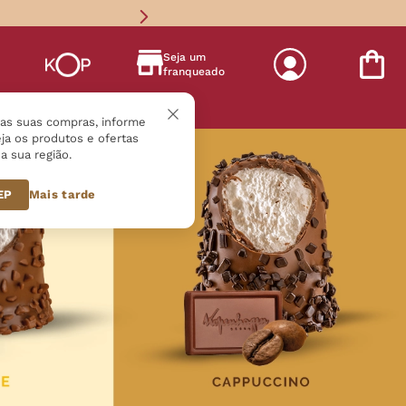
Seja um
franqueado
s
r as suas compras, informe
ja os produtos e ofertas
a sua região.
CEP
Mais tarde