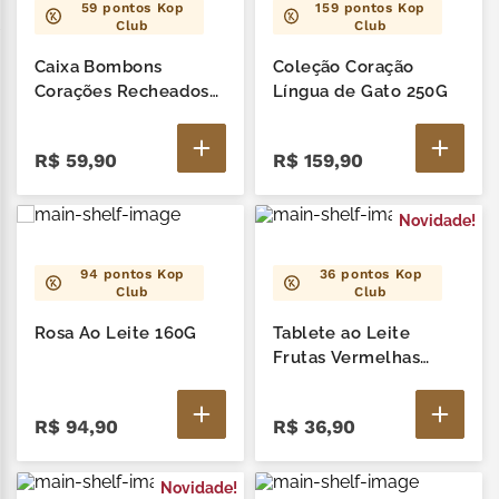
59
pontos Kop
159
pontos Kop
Club
Club
nhá benta kopenhagen
6
º
Caixa Bombons
Coleção Coração
zero lactose
7
º
Corações Recheados
Língua de Gato 250G
92G
café
8
º
R$
59
,
90
R$
159
,
90
mil delícia
9
º
Novidade!
cereja
10
º
94
pontos Kop
36
pontos Kop
Club
Club
Rosa Ao Leite 160G
Tablete ao Leite
Frutas Vermelhas
Minions 90G
R$
94
,
90
R$
36
,
90
Novidade!