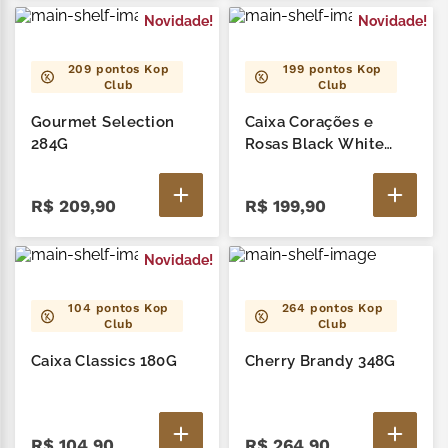
Novidade!
Novidade!
209
pontos Kop
199
pontos Kop
Club
Club
Gourmet Selection
Caixa Corações e
284G
Rosas Black White
240G
R$
209
,
90
R$
199
,
90
Novidade!
104
pontos Kop
264
pontos Kop
Club
Club
Caixa Classics 180G
Cherry Brandy 348G
R$
104
,
90
R$
264
,
90