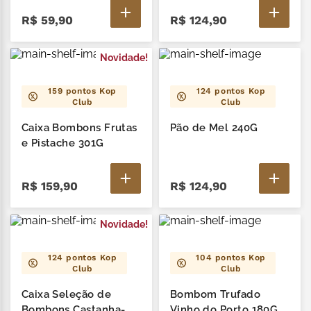
R$
59
,
90
R$
124
,
90
Novidade!
159
pontos Kop
124
pontos Kop
Club
Club
Caixa Bombons Frutas
Pão de Mel 240G
e Pistache 301G
R$
159
,
90
R$
124
,
90
Novidade!
124
pontos Kop
104
pontos Kop
Club
Club
Caixa Seleção de
Bombom Trufado
Bombons Castanha-
Vinho do Porto 180G