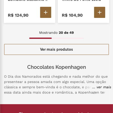
de-Caju 225G
R$
124
,
90
R$
104
,
90
Mostrando
20 de 49
Chocolates Kopenhagen
O Dia dos Namorados está chegando e nada melhor do que
presentear a pessoa amada com algo especial. Uma opção
clássica e sempre bem-vinda é o chocolate, e para tornar
... ver mais
essa data ainda mais doce e romântica, a Kopenhagen tem
opções irresistíveis para presentear quem você ama.
Os chocolates da Kopenhagen são reconhecidos pela
qualidade premium e pelo sabor incomparável. Com uma