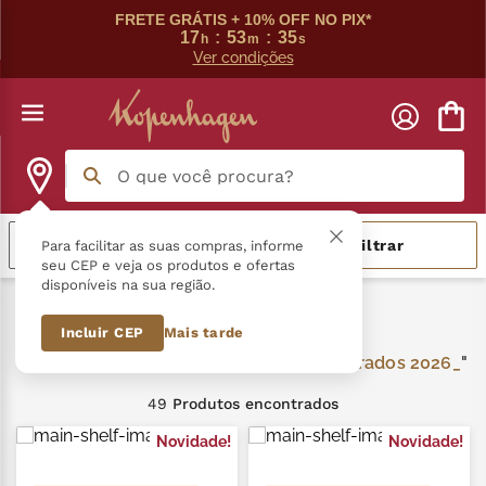
FRETE GRÁTIS + 10% OFF NO PIX*
17
:
53
:
35
h
m
s
Ver condições
O que você procura?
Termos mais buscados
Relevância
Filtrar
Para facilitar as suas compras, informe
seu CEP e veja os produtos e ofertas
disponíveis na sua região.
língua gato
1
º
Dia dos Namorados 2026_
Incluir CEP
Mais tarde
zero açucar
2
º
Dia dos Namorados 2026_
kopenhagen
3
º
49
Produtos
trufa
4
º
Novidade!
Novidade!
kit
5
º