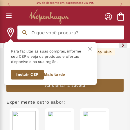
3%
de desconto em pagamentos via
PIX
O que você procura?
Termos mais buscados
Para facilitar as suas compras, informe
179
pontos Kop Club
Bombons Collection 210G
seu CEP e veja os produtos e ofertas
disponíveis na sua região.
língua gato
1
º
R$
179
,
90
Incluir CEP
Mais tarde
zero açucar
2
º
Adicionar à sacola
kopenhagen
3
º
trufa
4
º
Experimente outro sabor:
nhá benta kopenhagen
5
º
kit
6
º