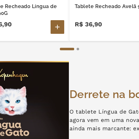
te Recheado Língua de
Tablete Recheado Avelã
90G
6
,
90
R$
36
,
90
Derrete na b
O tablete Língua de Gat
agora vem em uma nova 
ainda mais marcante: e