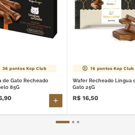
36
pontos Kop Club
16
pontos Kop Club
a de Gato Recheado
Wafer Recheado Língua 
elo 85G
Gato 25G
6
,
90
R$
16
,
50