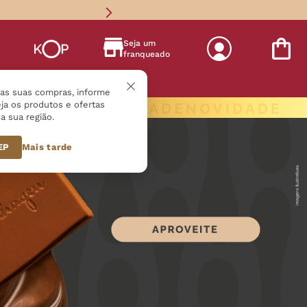
Seja um
franqueado
s
r as suas compras, informe
ja os produtos e ofertas
a sua região.
CEP
Mais tarde