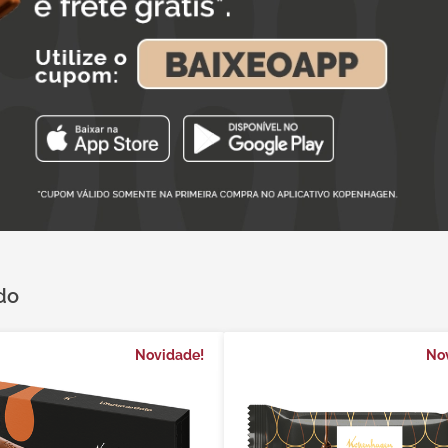
do
Novidade!
No