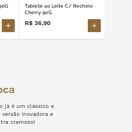
 90G
Tablete ao Leite C/ Recheio
Tablete 
Cherry 90G
Linha Ch
R$
36
,
90
R$
38
,
oca
o já é um clássico e
versão inovadora e
xtra cremoso!