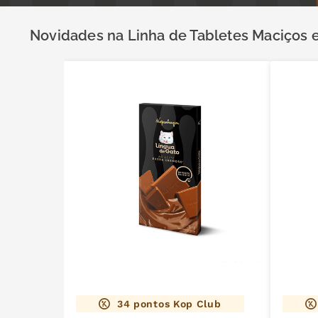
mil delícia
9
º
trufas
10
º
Novidades na Linha de Tabletes Maciços
34
pontos Kop Club