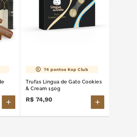
74
pontos Kop Club
de
Trufas Língua de Gato Cookies
& Cream 150g
R$
74
,
90