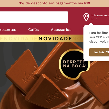
3%
de desconto em pagamentos via
PIX
Informe seu
CEP
resentes
Cafés
Acessórios
Nossas linha
Para facilita
seu CEP e ve
disponíveis n
Incluir 