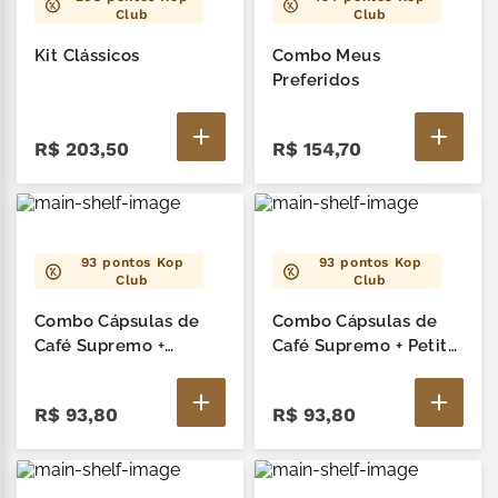
Club
Club
Kit Clássicos
Combo Meus
Preferidos
R$
203
,
50
R$
154
,
70
93
pontos Kop
93
pontos Kop
Club
Club
Combo Cápsulas de
Combo Cápsulas de
Café Supremo +
Café Supremo + Petit
Canutti On The Go
Wafer ao Leite
R$
93
,
80
R$
93
,
80