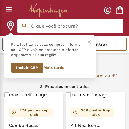
O que você procura?
Termos mais buscados
Relevância
Filtrar
Para facilitar as suas compras, informe
seu CEP e veja os produtos e ofertas
disponíveis na sua região.
língua gato
1
º
kits-e-combos 2026
Incluir CEP
Mais tarde
zero açucar
2
º
kits-e-combos 2026
kopenhagen
3
º
31
Produtos
trufa
4
º
nhá benta kopenhagen
5
º
274
pontos Kop
309
pontos Kop
Club
Club
kit
6
º
Combo Rosas
Kit Nhá Benta