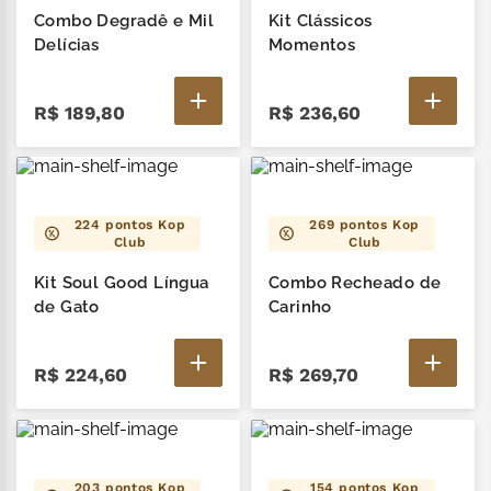
Combo Degradê e Mil
Kit Clássicos
Delícias
Momentos
R$
189
,
80
R$
236
,
60
224
pontos Kop
269
pontos Kop
Club
Club
Kit Soul Good Língua
Combo Recheado de
de Gato
Carinho
R$
224
,
60
R$
269
,
70
203
pontos Kop
154
pontos Kop