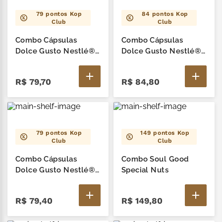
79
pontos Kop
84
pontos Kop
Club
Club
Combo Cápsulas
Combo Cápsulas
Dolce Gusto Nestlé®
Dolce Gusto Nestlé®
Lajotinha + Lajotinha
Língua de Gato + Mil
50g
Delícias Língua de
R$
79
,
70
R$
84
,
80
Gato
79
pontos Kop
149
pontos Kop
Club
Club
Combo Cápsulas
Combo Soul Good
Dolce Gusto Nestlé®
Special Nuts
Língua de Gato +
Colher Língua de Gato
R$
79
,
40
R$
149
,
80