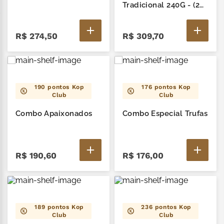
zero lactose
7
º
Tradicional 240G - (2
Caixas c/ 6 un. cada)
café
8
º
R$
274
,
50
R$
309
,
70
cereja
9
º
trufas
10
º
190
pontos Kop
176
pontos Kop
Club
Club
Combo Apaixonados
Combo Especial Trufas
R$
190
,
60
R$
176
,
00
189
pontos Kop
236
pontos Kop
Club
Club