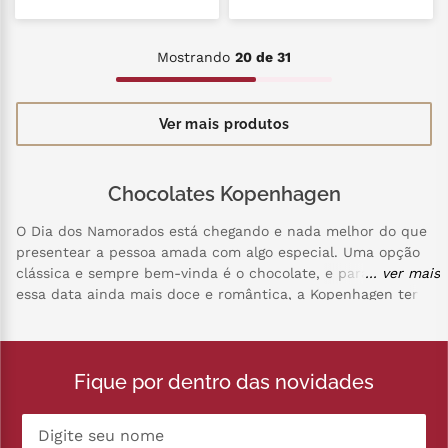
Mostrando
20 de 31
Chocolates Kopenhagen
O Dia dos Namorados está chegando e nada melhor do que
presentear a pessoa amada com algo especial. Uma opção
clássica e sempre bem-vinda é o chocolate, e para tornar
... ver mais
essa data ainda mais doce e romântica, a Kopenhagen tem
opções irresistíveis para presentear quem você ama.
Os chocolates da Kopenhagen são reconhecidos pela
qualidade premium e pelo sabor incomparável. Com uma
Fique por dentro das novidades
variedade de sabores e texturas, há opções para agradar a
todos os gostos, desde os mais intensos e amargos até os
mais suaves e doces. Os produtos da Kopenhagen são