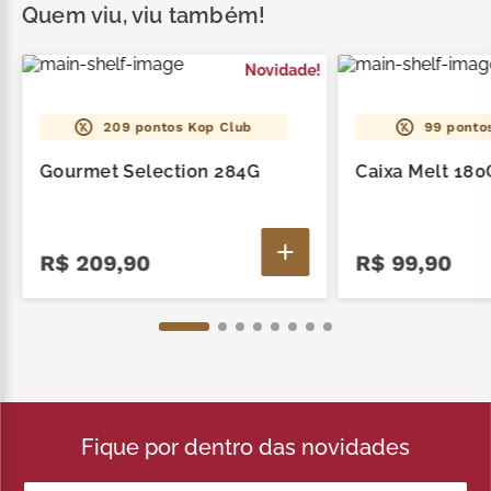
Lajotinha 50G, 1 Língua de Gato 85G e 1 Caixa
Quem viu, viu também!
Tamanho P.
Novidade!
209
pontos Kop Club
99
pontos
Gourmet Selection 284G
Caixa Melt 180
R$
209
,
90
R$
99
,
90
Fique por dentro das novidades