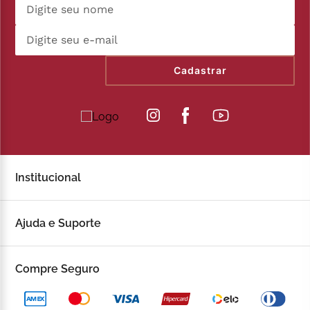
Cadastrar
Institucional
Sobre a Kopenhagen
Ajuda e Suporte
Fale Conosco
Trocas e devoluções
Compre Seguro
Trabalhe Conosco
Política de Privacidade
Kop to Company