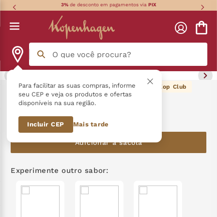
3%
de desconto em pagamentos via
PIX
O que você procura?
Termos mais buscados
Para facilitar as suas compras, informe
108
pontos Kop Club
Kit Doces Momentos - 255G
seu CEP e veja os produtos e ofertas
disponíveis na sua região.
língua gato
1
º
R$
108
,
60
Incluir CEP
Mais tarde
zero açucar
2
º
Adicionar à sacola
kopenhagen
3
º
trufa
4
º
Experimente outro sabor:
nhá benta kopenhagen
5
º
zero lactose
6
º