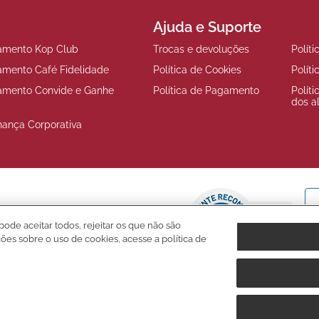
Ajuda e Suporte
amento Kop Club
Trocas e devoluções
Polít
amento Café Fidelidade
Política de Cookies
Polít
amento Convide e Ganhe
Política de Pagamento
Polít
dos a
nança Corporativa
pode aceitar todos, rejeitar os que não são
ções sobre o uso de cookies, acesse a política de
. Fernão Dias, s/n, km 925,6, 1º andar, Sala 3, Roseira, Extrema/MG, CEP 3