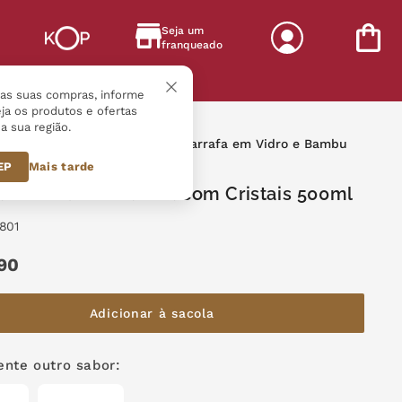
Seja um
franqueado
s
r as suas compras, informe
ja os produtos e ofertas
a sua região.
essórios
Copos e garrafas
Garrafa em Vidro e Bambu
ais 500ml
CEP
Mais tarde
a em Vidro e Bambu com Cristais 500ml
2801
90
Adicionar à sacola
nte outro sabor: