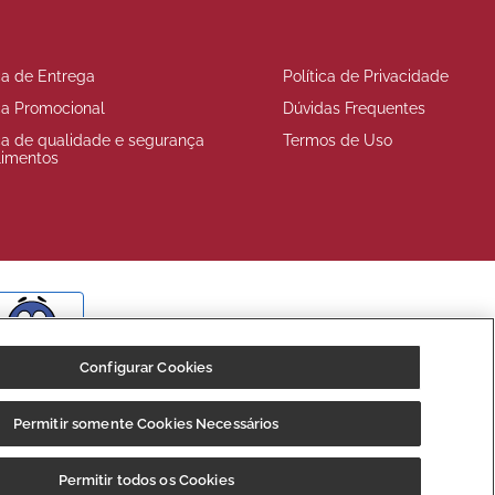
ica de Entrega
Política de Privacidade
ica Promocional
Dúvidas Frequentes
ica de qualidade e segurança
Termos de Uso
limentos
BOM
Configurar Cookies
Permitir somente Cookies Necessários
Fale
7640-000, e inscrita no CNPJ/MF sob o nº 35.539.362/0001-30,
Conosco
Permitir todos os Cookies