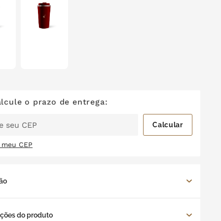
i meu CEP
ão
rafas de vidro com cristais são uma opção ecológica,
ções do produto