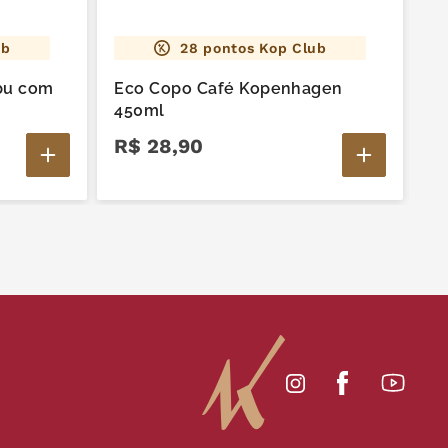
ub
28
pontos Kop Club
bu com
Eco Copo Café Kopenhagen
C
450ml
T
R$
28
,
90
R