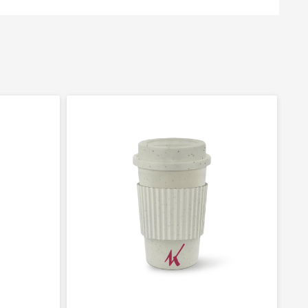
ada aos benefícios naturais da água energética.
ida em vidro e bambu com cristais, possui
ida em vidro e bambu com cristais, possui
dade de até 500ml.
dade de até 500ml