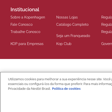
Institucional
Sobre a Kopenhagen
Nossas Lojas
Regul
Fale Conosco
Catálogo Completo
Regul
Trabalhe Conosco
Regul
Seja um Franqueado
KOP para Empresas
Kop Club
Gover
Compre Seguro
Utilizamos cookies para melhorar a sua experiência nesse site. Você 
essenciais ou configurá-los da forma que preferir. Para mais informa
Privacidade da Nestlé Brasil.
Política de cookies
NIBS PARTICIPAÇÕES S.A, (“CRM”), sociedade anônima, com sede na Rod
detentora da marca Kopenhagen.