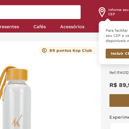
Informe seu
CEP
resentes
Cafés
Acessórios
Nossas linha
Para facilita
seu CEP e ve
disponíveis n
Ac
89
pontos Kop Club
com Crist
Incluir 
Garraf
:
111401
R$
89
,
Experime