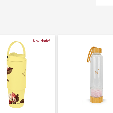
associ
Produz
Produz
capaci
capaci
Novidade!