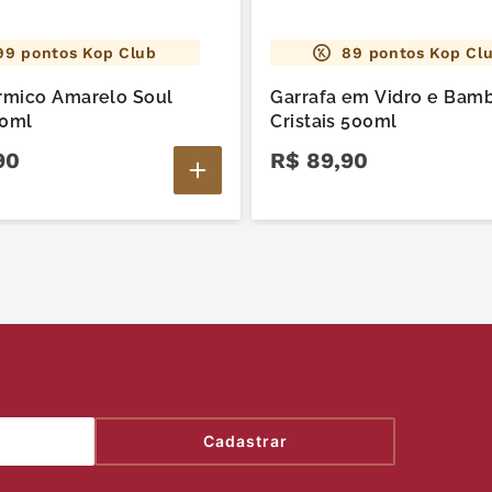
99
pontos Kop Club
89
pontos Kop Cl
rmico Amarelo Soul
Garrafa em Vidro e Bam
0ml
Cristais 500ml
90
R$
89
,
90
Cadastrar