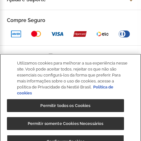
Fale Conosco
Trocas e devoluções
Compre Seguro
Trabalhe Conosco
Política de Privacidade
Kop to Company
Política de Promocional
Nossas Lojas
Política de Pagamento
Utilizamos cookies para melhorar a sua experiência nesse
Catálogo Completo
BOM
site. Você pode aceitar todos, rejeitar os que não são
Política de Entrega
essenciais ou configurá-los da forma que preferir. Para
Seja um Franqueado
mais informações sobre o uso de cookies, acesse a
Política de Cookies
política de Privacidade da Nestlé Brasil.
Política de
cookies
Fale
Kop Club
Dúvidas Frequentes
Conosco
Permitir todos os Cookies
Regulamento Kop Club
Política de qualidade e segurança dos alimentos
NIBS PARTICIPAÇÕES S.A, (“CRM”), sociedade anônima, com sede na
Regulamento Café Fidelidade
Permitir somente Cookies Necessários
Regulamento Convide e Ganhe
Rod. Fernão Dias, s/n, km 925,6, 1º andar, Sala 3, Roseira,
Extrema/MG, CEP 37640-000, e inscrita no CNPJ/MF sob o nº
Governança Corporativa
CUPOM: "
BAIXEOAPP
" 20%OFF + Frete