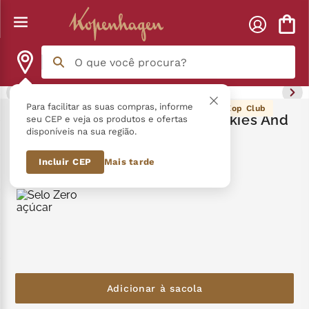
O que você procura?
Termos mais buscados
Para facilitar as suas compras, informe
210
pontos Kop Club
Combo Soul Good Delícias Cookies And
seu CEP e veja os produtos e ofertas
disponíveis na sua região.
Cream
língua gato
1
º
Incluir CEP
Mais tarde
R$
210
,
50
zero açucar
2
º
kopenhagen
3
º
trufa
4
º
kit
5
º
nhá benta kopenhagen
6
º
Adicionar à sacola