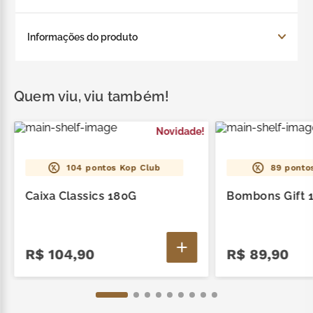
Contém: 1 Bombons Cookies And Cream Soul Good
Informações do produto
160G, 3 Bombons Cookies And Cream Soul Good
20G e 1 Creme Cookies And Cream Soul Good
Contém: 1 Bombons Cookies And Cream Soul Good
Spreads 165G.
160G, 3 Bombons Cookies And Cream Soul Good
Quem viu, viu também!
20G e 1 Creme Cookies And Cream Soul Good
Spreads 165G.
Novidade!
104
pontos Kop Club
89
pontos
Caixa Classics 180G
Bombons Gift 
R$
104
,
90
R$
89
,
90