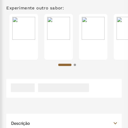
zero lactose
7
º
Experimente outro sabor:
café
8
º
cereja
9
º
trufas
10
º
Descrição