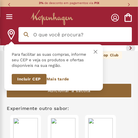
3%
de desconto em pagamentos via
PIX
O que você procura?
Termos mais buscados
Para facilitar as suas compras, informe
229
pontos Kop Club
Combo Sabores Irresistíveis
seu CEP e veja os produtos e ofertas
disponíveis na sua região.
língua gato
1
º
R$
229
,
80
Incluir CEP
Mais tarde
zero açucar
2
º
Adicionar à sacola
kopenhagen
3
º
trufa
4
º
Experimente outro sabor:
nhá benta kopenhagen
5
º
kit
6
º