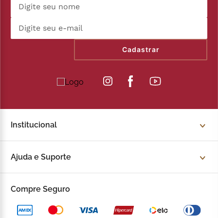
Cadastrar
Institucional
Sobre a Kopenhagen
Ajuda e Suporte
Fale Conosco
Trocas e devoluções
Compre Seguro
Trabalhe Conosco
Política de Privacidade
Kop to Company