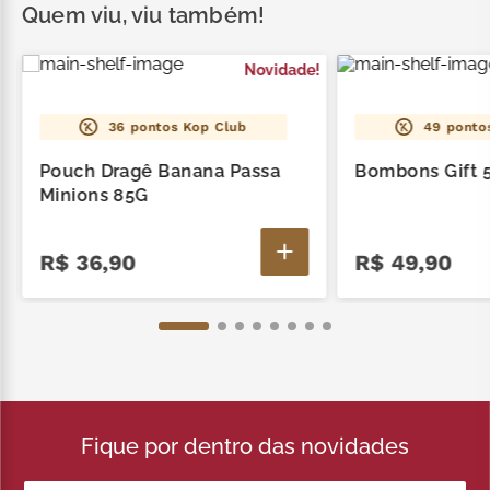
Vinho do Porto 180G. Produto Alcoólico. Não
Quem viu, viu também!
recomendado para menores de 18 anos.
Novidade!
36
pontos Kop Club
49
ponto
Pouch Dragê Banana Passa
Bombons Gift 
Minions 85G
R$
36
,
90
R$
49
,
90
Fique por dentro das novidades