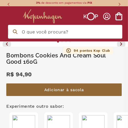
3%
de desconto em pagamentos via
PIX
O que você procura?
Termos mais buscados
94
pontos Kop Club
Bombons Cookies And Cream Soul
Good 160G
língua gato
1
º
R$
94
,
90
zero açucar
2
º
kopenhagen
3
º
Adicionar à sacola
trufa
4
º
Experimente outro sabor:
nhá benta kopenhagen
5
º
kit
6
º