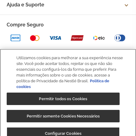
Ajuda e Suporte
Fale Conosco
Trocas e devoluções
Compre Seguro
Trabalhe Conosco
Política de Privacidade
Kop to Company
Política de Promocional
Nossas Lojas
Utilizamos cookies para melhorar a sua experiência nesse
Política de Pagamento
site. Você pode aceitar todos, rejeitar os que não são
Catálogo Completo
BOM
essenciais ou configurá-los da forma que preferir. Para
Política de Entrega
mais informações sobre o uso de cookies, acesse a
política de Privacidade da Nestlé Brasil.
Política de
Seja um Franqueado
Política de Cookies
cookies
Fale
Conosco
Kop Club
Permitir todos os Cookies
Dúvidas Frequentes
Regulamento Kop Club
Política de qualidade e segurança dos alimentos
NIBS PARTICIPAÇÕES S.A, (“CRM”), sociedade anônima, com sede na
Permitir somente Cookies Necessários
Rod. Fernão Dias, s/n, km 925,6, 1º andar, Sala 3, Roseira,
Regulamento Café Fidelidade
Extrema/MG, CEP 37640-000, e inscrita no CNPJ/MF sob o nº
Regulamento Convide e Ganhe
CUPOM: "
BAIXEOAPP
" 20%OFF + Frete
Baixar
Configurar Cookies
35.539.362/0001-30, detentora da marca Kopenhagen.
Grátis