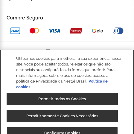
Fale Conosco
Trocas e devoluções
Compre Seguro
Trabalhe Conosco
Política de Privacidade
Kop to Company
Política de Promocional
Nossas Lojas
Política de Pagamento
Utilizamos cookies para melhorar a sua experiência nesse
Catálogo Completo
BOM
site. Você pode aceitar todos, rejeitar os que não são
Política de Entrega
essenciais ou configurá-los da forma que preferir. Para
Seja um Franqueado
mais informações sobre o uso de cookies, acesse a
Política de Cookies
política de Privacidade da Nestlé Brasil.
Política de
cookies
Fale
Kop Club
Dúvidas Frequentes
Conosco
Permitir todos os Cookies
Regulamento Kop Club
Política de qualidade e segurança dos alimentos
NIBS PARTICIPAÇÕES S.A, (“CRM”), sociedade anônima, com sede na
Regulamento Café Fidelidade
Permitir somente Cookies Necessários
Regulamento Convide e Ganhe
Rod. Fernão Dias, s/n, km 925,6, 1º andar, Sala 3, Roseira,
Extrema/MG, CEP 37640-000, e inscrita no CNPJ/MF sob o nº
Governança Corporativa
CUPOM: "
BAIXEOAPP
" 20%OFF + Frete
Baixar
Configurar Cookies
35.539.362/0001-30, detentora da marca Kopenhagen.