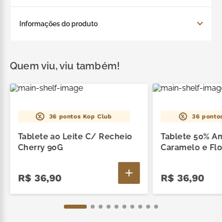
especialmente para quem ama chocolate amargo.
Ingredientes: pasta de cacau, açúcar, manteiga de
Informações do produto
cacau, emulsificante lecitina de soja e
aromatizante. ALÉRGICOS: CONTÉM DERIVADOS
DE SOJA. PODE CONTER AMENDOIM, AMÊNDOAS,
Tablete chocolate Dark 70% cacau
AVELÃ, CASTANHA-DE-CAJU, CASTANHA-DO-
Quem viu, viu também!
BRASIL, LEITE, MACADÂMIA, NOZES E PISTACHE.
CONTÉM LACTOSE. NÃO CONTÉM GLÚTEN.
!
36
pontos Kop Club
36
pontos
Tablete ao Leite C/ Recheio
Tablete 50% A
Cherry 90G
Caramelo e Flo
R$
36
,
90
R$
36
,
90