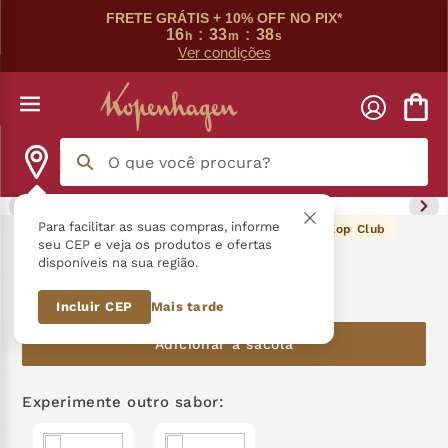
FRETE GRÁTIS + 10% OFF NO PIX*
16
:
33
:
38
h
m
s
Ver condições
O que você procura?
Termos mais buscados
Para facilitar as suas compras, informe
36
pontos Kop Club
Tablete 70% Amargo 90G
seu CEP e veja os produtos e ofertas
disponíveis na sua região.
língua gato
1
º
R$
36
,
90
Incluir CEP
Mais tarde
zero açucar
2
º
Adicionar à sacola
kopenhagen
3
º
trufa
4
º
Experimente outro sabor:
kit
5
º