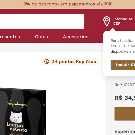
3%
de desconto em pagamentos via
PIX
Informe seu
CEP
resentes
Cafés
Acessórios
Nossas linha
Para facilita
seu CEP e ve
disponíveis n
Cl
34
pontos Kop Club
Cremoso 
Incluir 
Tablet
:
110202
R$
34
,
Experime