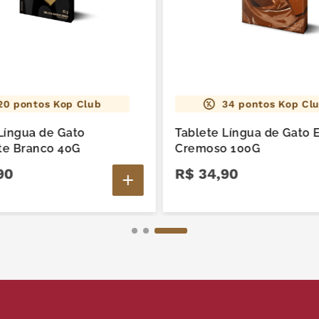
20
pontos Kop Club
34
pontos Kop Cl
Língua de Gato
Tablete Língua de Gato E
te Branco 40G
Cremoso 100G
90
R$
34
,
90