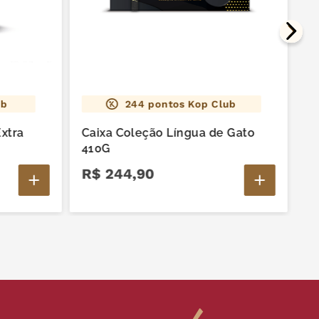
ub
244
pontos Kop Club
xtra
Caixa Coleção Língua de Gato
410G
R$
244
,
90