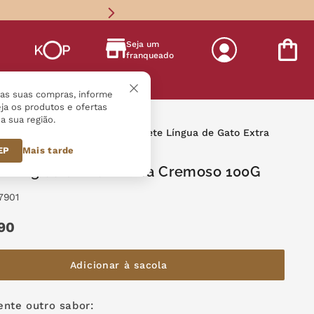
Seja um
franqueado
s
r as suas compras, informe
ja os produtos e ofertas
a sua região.
ássicos
Língua de Gato
Tablete Língua de Gato Extra
100G
CEP
Mais tarde
e Língua de Gato Extra Cremoso 100G
7901
90
Adicionar à sacola
nte outro sabor: