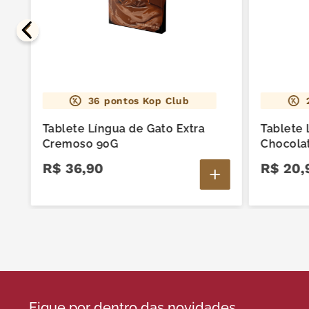
36
pontos Kop Club
Tablete Língua de Gato Extra
Tablete 
Cremoso 90G
Chocola
R$
36
,
90
R$
20
,
Fique por dentro das novidades