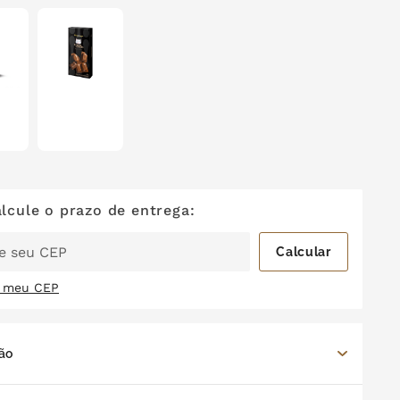
i meu CEP
ão