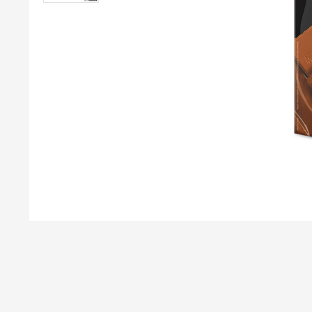
mil delícia
9
º
trufas
10
º