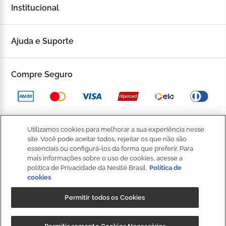
Institucional
Sobre a Kopenhagen
Ajuda e Suporte
Fale Conosco
Trocas e devoluções
Compre Seguro
Trabalhe Conosco
Política de Privacidade
Kop to Company
Política de Promocional
Nossas Lojas
Utilizamos cookies para melhorar a sua experiência nesse
Política de Pagamento
site. Você pode aceitar todos, rejeitar os que não são
Catálogo Completo
BOM
essenciais ou configurá-los da forma que preferir. Para
Política de Entrega
mais informações sobre o uso de cookies, acesse a
política de Privacidade da Nestlé Brasil.
Política de
Seja um Franqueado
Política de Cookies
cookies
Fale
Conosco
Kop Club
Permitir todos os Cookies
Dúvidas Frequentes
Regulamento Kop Club
Política de qualidade e segurança dos alimentos
NIBS PARTICIPAÇÕES S.A, (“CRM”), sociedade anônima, com sede na