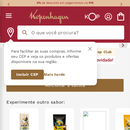
3%
de desconto em pagamentos via
PIX
O que você procura?
Termos mais buscados
Para facilitar as suas compras, informe
4
pontos Kop Club
Minitrufa Baunilha Minions 12G
seu CEP e veja os produtos e ofertas
Novidade!
disponíveis na sua região.
língua gato
1
º
R$
4
,
90
Incluir CEP
Mais tarde
zero açucar
2
º
Adicionar à sacola
kopenhagen
3
º
trufa
4
º
Experimente outro sabor:
nhá benta kopenhagen
5
º
zero lactose
6
º