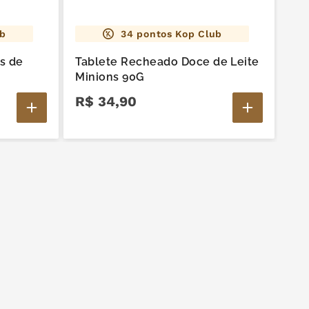
ub
34
pontos Kop Club
bs de
Tablete Recheado Doce de Leite
Minions 90G
R$
34
,
90