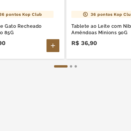
36
pontos Kop Club
36
pontos Kop Cl
de Gato Recheado
Tablete ao Leite com Ni
o 85G
Amêndoas Minions 90G
90
R$
36
,
90