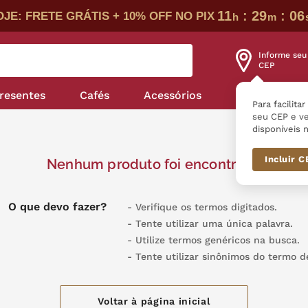
11
:
29
:
06
JE: FRETE GRÁTIS + 10% OFF NO PIX
h
m
Informe seu
CEP
resentes
Cafés
Acessórios
Nossas linha
Para facilita
seu CEP e ve
disponíveis n
Incluir 
Nenhum produto foi encontrado
Verifique os termos digitados.
Tente utilizar uma única palavra.
Utilize termos genéricos na busca.
Tente utilizar sinônimos do termo d
Voltar à página inicial