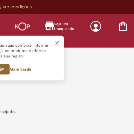
Ver condições
s
Seja um
franqueado
s
r as suas compras, informe
ja os produtos e ofertas
a sua região.
CEP
Mais tarde
esejado.