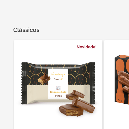
mil delícia
9
º
cereja
10
º
Clássicos
Novidade!