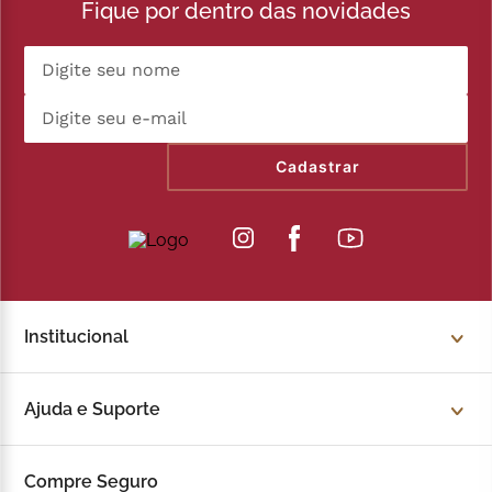
Fique por dentro das novidades
Cadastrar
Institucional
Sobre a Kopenhagen
Ajuda e Suporte
Fale Conosco
Trocas e devoluções
Compre Seguro
Trabalhe Conosco