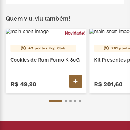
(8cm x 22cm x 26cm).
Contém: 1 Bombons Cereja 150G, 1 Língua de Gato
85G, 1 Mini Lajotinha 150G e 1 Caixa Tamanho M
Quem viu, viu também!
(8cm x 22cm x 26cm).
Novidade!
49
pontos Kop Club
201
ponto
Cookies de Rum Forno K 80G
Kit Presentes 
R$
49
,
90
R$
201
,
60