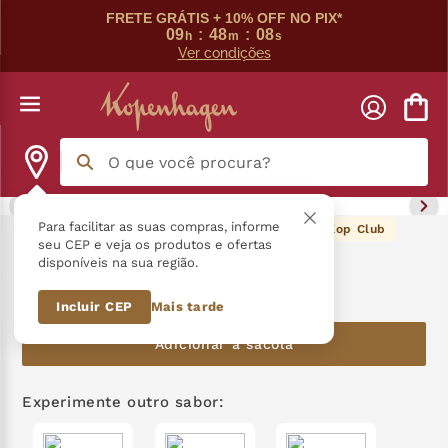
FRETE GRÁTIS + 10% OFF NO PIX*
09
:
48
:
08
h
m
s
Ver condições
O que você procura?
Termos mais buscados
Para facilitar as suas compras, informe
201
pontos Kop Club
Kit Presentes para Agradar
seu CEP e veja os produtos e ofertas
disponíveis na sua região.
língua gato
1
º
R$
201
,
60
Incluir CEP
Mais tarde
zero açucar
2
º
Adicionar à sacola
kopenhagen
3
º
trufa
4
º
Experimente outro sabor:
kit
5
º