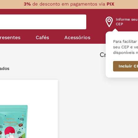
3%
de desconto em pagamentos via
PIX
Informe seu
CEP
resentes
Cafés
Acessórios
Nossas linha
Para facilita
seu CEP e ve
disponíveis n
Crianças
Incluir 