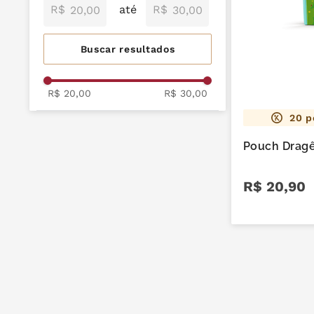
mil delícia
9
º
R$
R$
trufas
10
º
R$ 20,00
R$ 30,00
20
p
Pouch Dragê
R$
20
,
90