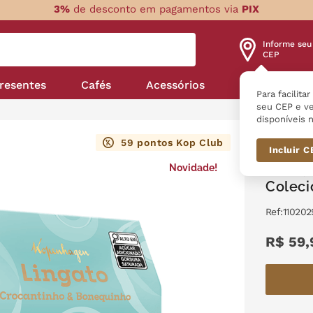
3%
de desconto em pagamentos via
PIX
Informe seu
CEP
resentes
Cafés
Acessórios
Nossas linha
Para facilita
seu CEP e ve
disponíveis n
No
59
pontos Kop Club
Lingato C
Incluir 
Novidade!
Crocan
Coleci
:
110202
R$
59
,