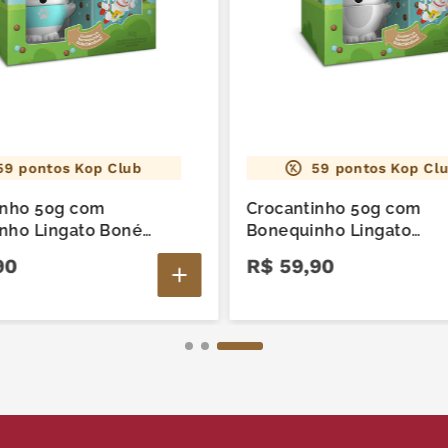
brilha
aromat
goma a
SOJA.
CASTA
NOZES
GLÚTE
59
pontos Kop Club
59
pontos Kop Cl
inho 50g com
Crocantinho 50g com
nho Lingato Boné
Bonequinho Lingato
nável
Colecionável
90
R$
59
,
90