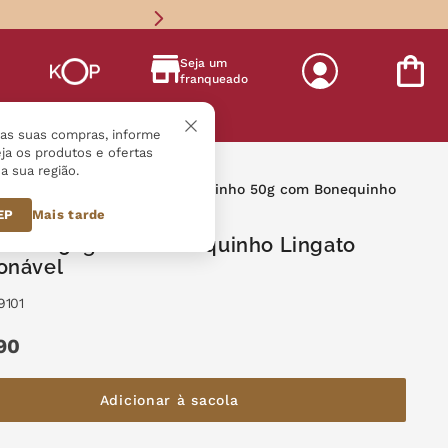
Seja um
franqueado
s
r as suas compras, informe
ja os produtos e ofertas
a sua região.
ssas Linhas
Infantil
Crocantinho 50g com Bonequinho
olecionável
CEP
Mais tarde
tinho 50g com Bonequinho Lingato
onável
9101
90
Adicionar à sacola