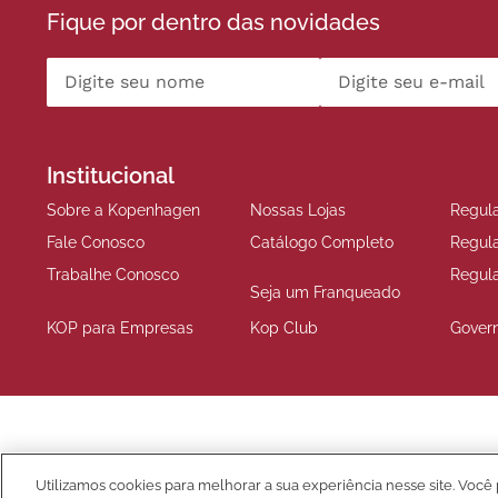
Fique por dentro das novidades
Institucional
Sobre a Kopenhagen
Nossas Lojas
Regul
Fale Conosco
Catálogo Completo
Regul
Trabalhe Conosco
Regul
Seja um Franqueado
KOP para Empresas
Kop Club
Gover
Compre Seguro
Utilizamos cookies para melhorar a sua experiência nesse site. Você 