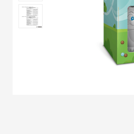
café
9
º
trufas
10
º