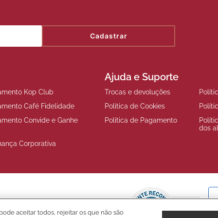
Cadastrar
Ajuda e Suporte
amento Kop Club
Trocas e devoluções
Polít
amento Café Fidelidade
Política de Cookies
Polít
amento Convide e Ganhe
Política de Pagamento
Polít
dos a
nança Corporativa
pode aceitar todos, rejeitar os que não são