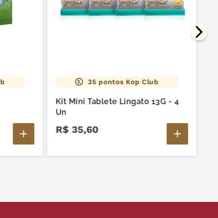
nte FCF, antiumectante silicato de magnésio,
izante, emulsificante lecitina de soja e espessante
rábica. ALÉRGICOS: CONTÉM DERIVADOS DE LEITE E
 PODE CONTER AMENDOIM, AMÊNDOAS, AVELÃ,
NHA-DE-CAJU, CASTANHA-DO-BRASIL, MACADÂMIA,
 E PISTACHE. CONTÉM LACTOSE. NÃO CONTÉM
N.
ub
35
pontos Kop Club
Kit Mini Tablete Lingato 13G - 4
Un
R$
35
,
60