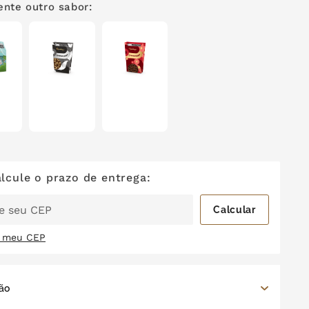
nte outro sabor:
i meu CEP
ão