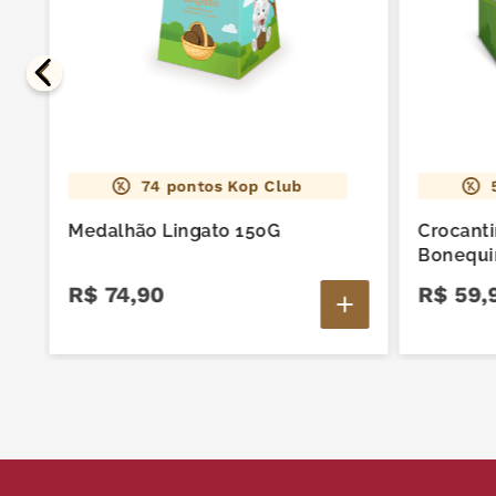
74
pontos Kop Club
Medalhão Lingato 150G
Crocant
Bonequi
Colecio
R$
74
,
90
R$
59
,