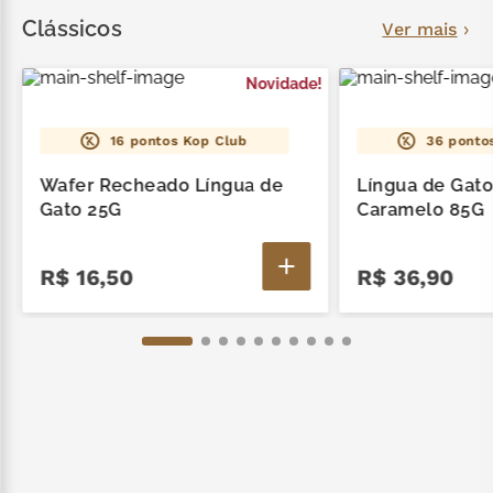
zero lactose
7
º
Clássicos
Ver mais
café
8
º
Novidade!
cereja
9
º
16
pontos Kop Club
36
pontos
trufas
10
º
Wafer Recheado Língua de
Língua de Gat
Gato 25G
Caramelo 85G
R$
16
,
50
R$
36
,
90