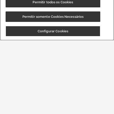
Permitir todos os Cookies
Permitir somente Cookies Necessários
CUPOM: "
BAIXEOAPP
" 20%OFF + Frete
Baixar
Configurar Cookies
Grátis