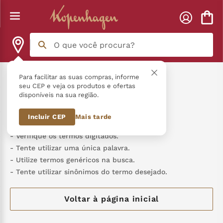
O que você procura?
Termos mais buscados
Para facilitar as suas compras, informe
colecao-lingua-de-gato-400g
seu CEP e veja os produtos e ofertas
disponíveis na sua região.
língua gato
1
º
Nenhum produto foi encontrado
Incluir CEP
Mais tarde
zero açucar
2
º
Verifique os termos digitados.
kopenhagen
3
º
Tente utilizar uma única palavra.
Utilize termos genéricos na busca.
trufa
4
º
Tente utilizar sinônimos do termo desejado.
kit
5
º
Voltar à página inicial
nhá benta kopenhagen
6
º