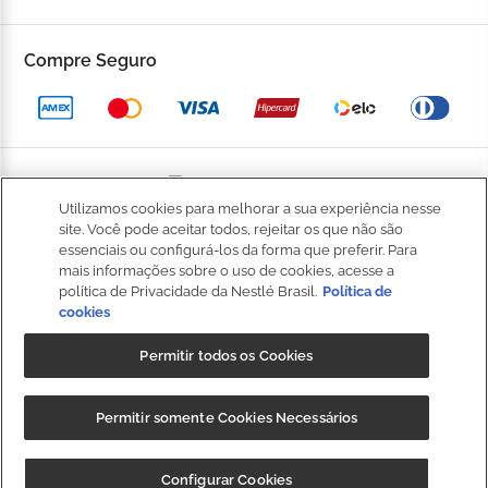
Fale Conosco
Trocas e devoluções
Compre Seguro
Trabalhe Conosco
Política de Privacidade
Kop to Company
Política de Promocional
Nossas Lojas
Política de Pagamento
Utilizamos cookies para melhorar a sua experiência nesse
Catálogo Completo
BOM
site. Você pode aceitar todos, rejeitar os que não são
Política de Entrega
essenciais ou configurá-los da forma que preferir. Para
Seja um Franqueado
mais informações sobre o uso de cookies, acesse a
Política de Cookies
política de Privacidade da Nestlé Brasil.
Política de
cookies
Fale
Kop Club
Dúvidas Frequentes
Conosco
Permitir todos os Cookies
Regulamento Kop Club
Política de qualidade e segurança dos alimentos
NIBS PARTICIPAÇÕES S.A, (“CRM”), sociedade anônima, com sede na
Regulamento Café Fidelidade
Permitir somente Cookies Necessários
Regulamento Convide e Ganhe
Rod. Fernão Dias, s/n, km 925,6, 1º andar, Sala 3, Roseira,
Extrema/MG, CEP 37640-000, e inscrita no CNPJ/MF sob o nº
Governança Corporativa
CUPOM: "
BAIXEOAPP
" 20%OFF + Frete
Baixar
Configurar Cookies
35.539.362/0001-30, detentora da marca Kopenhagen.