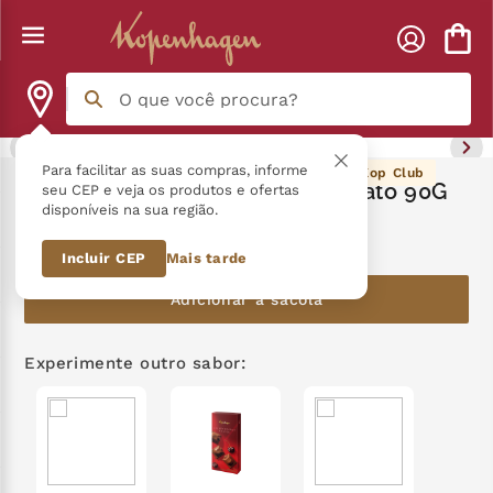
O que você procura?
Termos mais buscados
Para facilitar as suas compras, informe
36
pontos Kop Club
Tablete Recheado Língua de Gato 90G
seu CEP e veja os produtos e ofertas
disponíveis na sua região.
língua gato
1
º
R$
36
,
90
Incluir CEP
Mais tarde
zero açucar
2
º
Adicionar à sacola
kopenhagen
3
º
trufa
4
º
Experimente outro sabor:
kit
5
º
nhá benta kopenhagen
6
º