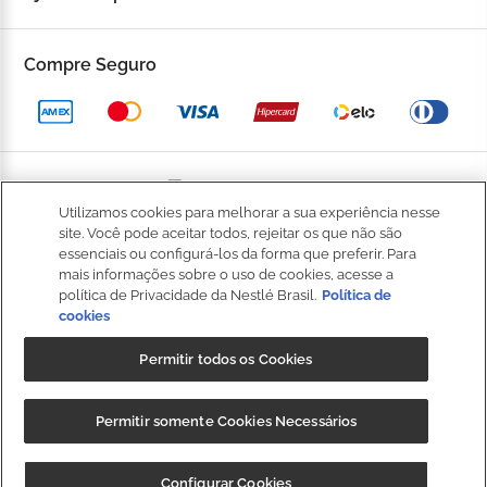
Fale Conosco
Trocas e devoluções
Compre Seguro
Trabalhe Conosco
Política de Privacidade
Kop to Company
Política de Promocional
Nossas Lojas
Política de Pagamento
Utilizamos cookies para melhorar a sua experiência nesse
Catálogo Completo
BOM
site. Você pode aceitar todos, rejeitar os que não são
Política de Entrega
essenciais ou configurá-los da forma que preferir. Para
Seja um Franqueado
mais informações sobre o uso de cookies, acesse a
Política de Cookies
política de Privacidade da Nestlé Brasil.
Política de
cookies
Fale
Kop Club
Dúvidas Frequentes
Conosco
Permitir todos os Cookies
Regulamento Kop Club
Política de qualidade e segurança dos alimentos
NIBS PARTICIPAÇÕES S.A, (“CRM”), sociedade anônima, com sede na
Regulamento Café Fidelidade
Permitir somente Cookies Necessários
Regulamento Convide e Ganhe
Rod. Fernão Dias, s/n, km 925,6, 1º andar, Sala 3, Roseira,
Extrema/MG, CEP 37640-000, e inscrita no CNPJ/MF sob o nº
Governança Corporativa
CUPOM: "
BAIXEOAPP
" 20%OFF + Frete
Baixar
Configurar Cookies
35.539.362/0001-30, detentora da marca Kopenhagen.