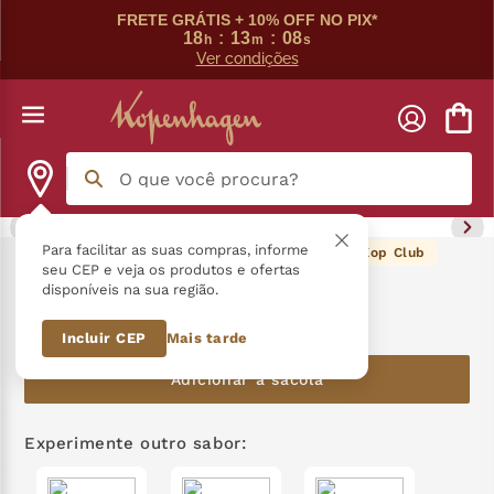
FRETE GRÁTIS + 10% OFF NO PIX*
18
:
13
:
08
h
m
s
Ver condições
O que você procura?
Termos mais buscados
Para facilitar as suas compras, informe
20
pontos Kop Club
Alfajor Amargo 55G
seu CEP e veja os produtos e ofertas
disponíveis na sua região.
língua gato
1
º
R$
20
,
90
Incluir CEP
Mais tarde
zero açucar
2
º
Adicionar à sacola
kopenhagen
3
º
trufa
4
º
Experimente outro sabor:
kit
5
º