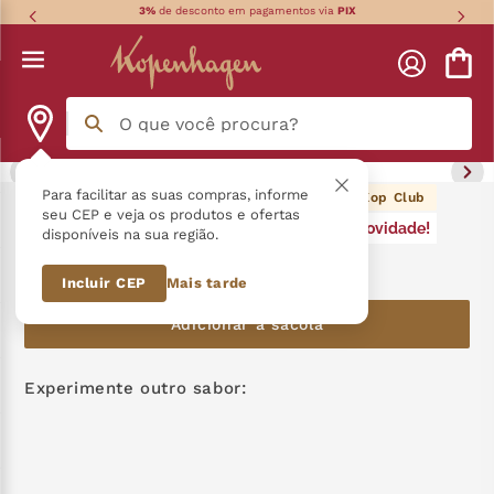
3%
de desconto em pagamentos via
PIX
O que você procura?
Termos mais buscados
Para facilitar as suas compras, informe
14
pontos Kop Club
Pin Colecionável Emily In Paris
seu CEP e veja os produtos e ofertas
Novidade!
disponíveis na sua região.
língua gato
1
º
R$
14
,
90
Incluir CEP
Mais tarde
zero açucar
2
º
Adicionar à sacola
kopenhagen
3
º
trufa
4
º
Experimente outro sabor:
nhá benta kopenhagen
5
º
kit
6
º