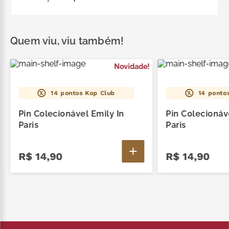
acordo com a disponibilidade em estoque, não
sendo possível a escolha do modelo.
Contém 1 Pin Paris Diverso. Envio aleatório de
acordo com a disponibilidade em estoque, não
Quem viu, viu também!
sendo possível a escolha do modelo.
!
Novidade!
14
pontos Kop Club
14
pontos
Pin Colecionável Emily In
Pin Colecionáv
Paris
Paris
R$
14
,
90
R$
14
,
90